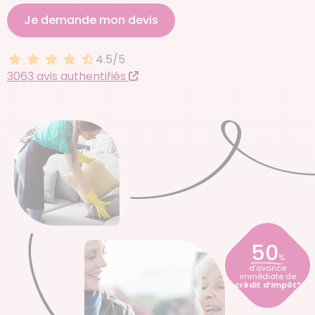
Je demande mon devis
4.5/5
4.5 sur 5
3063 avis authentifiés
50
%
d’avance
immédiate de
crédit d’impôt*