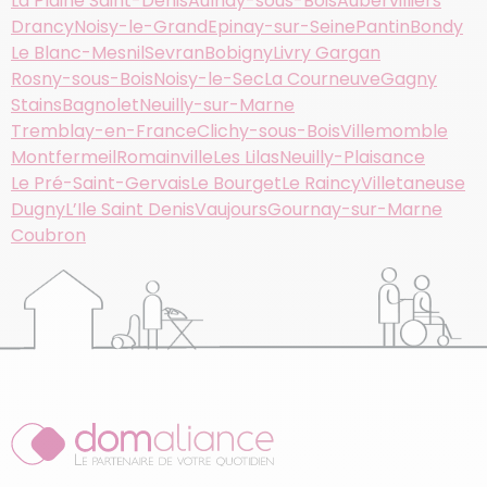
La Plaine Saint-Denis
Aulnay-sous-Bois
Aubervilliers
Drancy
Noisy-le-Grand
Epinay-sur-Seine
Pantin
Bondy
Le Blanc-Mesnil
Sevran
Bobigny
Livry Gargan
Rosny-sous-Bois
Noisy-le-Sec
La Courneuve
Gagny
Stains
Bagnolet
Neuilly-sur-Marne
Tremblay-en-France
Clichy-sous-Bois
Villemomble
Montfermeil
Romainville
Les Lilas
Neuilly-Plaisance
Le Pré-Saint-Gervais
Le Bourget
Le Raincy
Villetaneuse
Dugny
L’Ile Saint Denis
Vaujours
Gournay-sur-Marne
Coubron