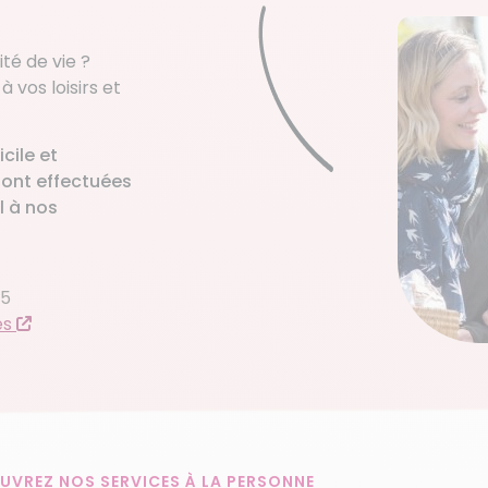
té de vie ?
vos loisirs et
cile et
sont effectuées
l à nos
/5
és
UVREZ NOS SERVICES À LA PERSONNE