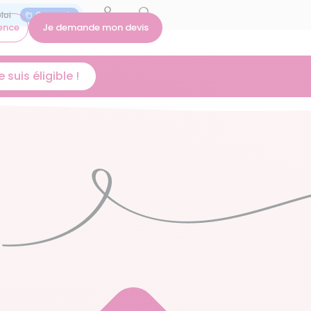
On recrute
ence
Je demande mon devis
 suis éligible !