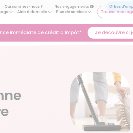
Qui sommes-nous ?
Nos engagements RH
sage
Aide à domicile
Plus de services
Trouver mon ag
ance immédiate de crédit d’impôt*
Je découvre si je
onne
re