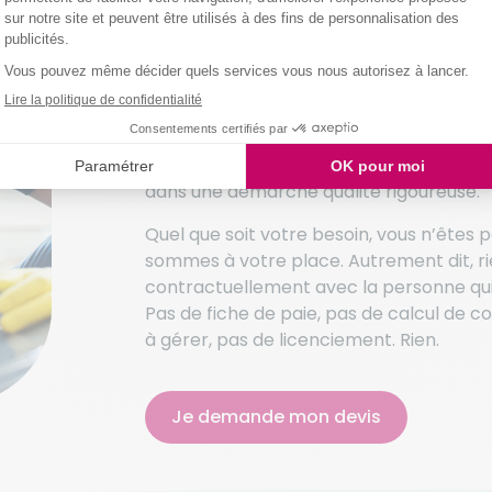
L’important pour nous, c’est q
personne qui correspond à votr
Nous sommes conscients que le service 
d’ouvrir ses portes à une personne inco
et de compétence est donc majeure. Nou
nos recrutements et avons à cœur de n
dans une démarche qualité rigoureuse.
Quel que soit votre besoin, vous n’êtes p
sommes à votre place. Autrement dit, rie
contractuellement avec la personne qui 
Pas de fiche de paie, pas de calcul de co
à gérer, pas de licenciement. Rien.
Je demande mon devis