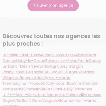
Trouver mon agence
Découvrez toutes nos agences les
plus proches :
La Plaine Saint-Denis
Aulnay-sous-Bois
Aubervilliers
Drancy
Noisy-le-Grand
Epinay-sur-Seine
Pantin
Bondy
Le Blanc-Mesnil
Sevran
Bobigny
Livry Gargan
Rosny-sous-Bois
Noisy-le-Sec
La Courneuve
Stains
Villepinte
Bagnolet
Neuilly-sur-Marne
Tremblay-en-France
Clichy-sous-Bois
Villemomble
Montfermeil
Romainville
Les Lilas
Neuilly-Plaisance
Le Pré-Saint-Gervais
Le Bourget
Le Raincy
Villetaneuse
Dugny
L’Ile Saint Denis
Vaujours
Gournay-sur-Marne