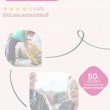
4.5/5
4.5 sur 5
3063 avis authentifiés
50
%
d’avance
immédiate de
crédit d’impôt*