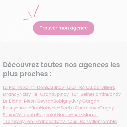
Trouver mon agence
Découvrez toutes nos agences les
plus proches :
La Plaine Saint-Denis
Aulnay-sous-Bois
Aubervilliers
Drancy
Noisy-le-Grand
Epinay-sur-Seine
Pantin
Bondy
Le Blanc-Mesnil
Sevran
Bobigny
Livry Gargan
Rosny-sous-Bois
Noisy-le-Sec
La Courneuve
Gagny
Stains
Villepinte
Bagnolet
Neuilly-sur-Marne
Tremblay-en-France
Clichy-sous-Bois
Villemomble