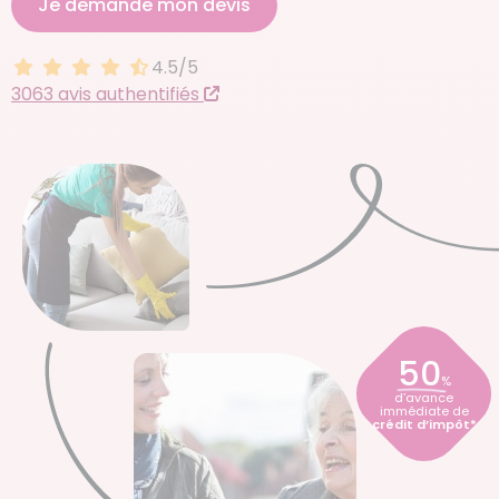
Je demande mon devis
4.5/5
4.5 sur 5
3063 avis authentifiés
50
%
d’avance
immédiate de
crédit d’impôt*