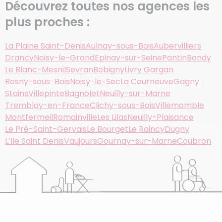
Découvrez toutes nos agences les
plus proches :
La Plaine Saint-Denis
Aulnay-sous-Bois
Aubervilliers
Drancy
Noisy-le-Grand
Epinay-sur-Seine
Pantin
Bondy
Le Blanc-Mesnil
Sevran
Bobigny
Livry Gargan
Rosny-sous-Bois
Noisy-le-Sec
La Courneuve
Gagny
Stains
Villepinte
Bagnolet
Neuilly-sur-Marne
Tremblay-en-France
Clichy-sous-Bois
Villemomble
Montfermeil
Romainville
Les Lilas
Neuilly-Plaisance
Le Pré-Saint-Gervais
Le Bourget
Le Raincy
Dugny
L’Ile Saint Denis
Vaujours
Gournay-sur-Marne
Coubron