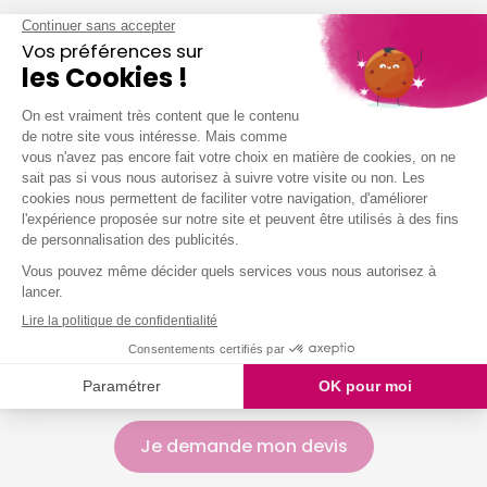
Dépoussiérer et ranger selon vos habitudes
Nettoyer vos sols (carrelage, parquet,
moquette, etc.)
Entretenir votre salle de bain
Entretenir vos sanitaires
Nettoyer vos vitres
Laver votre vaisselle
Et même arroser vos plantes !
Nous intervenons chez vous à partir de 2h
simultanées
Je demande mon devis