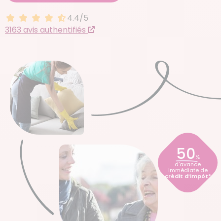
4.4/5
4.4 sur 5
3163 avis authentifiés
50
%
d’avance
immédiate de
crédit d’impôt*