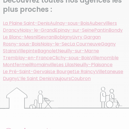
Découvrez toutes nos agences les
plus proches :
La Plaine Saint-Denis
Aulnay-sous-Bois
Aubervilliers
Drancy
Noisy-le-Grand
Epinay-sur-Seine
Pantin
Bondy
Le Blanc-Mesnil
Sevran
Bobigny
Livry Gargan
Rosny-sous-Bois
Noisy-le-Sec
La Courneuve
Gagny
Stains
Villepinte
Bagnolet
Neuilly-sur-Marne
Tremblay-en-France
Clichy-sous-Bois
Villemomble
Montfermeil
Romainville
Les Lilas
Neuilly-Plaisance
Le Pré-Saint-Gervais
Le Bourget
Le Raincy
Villetaneuse
Dugny
L’Ile Saint Denis
Vaujours
Coubron