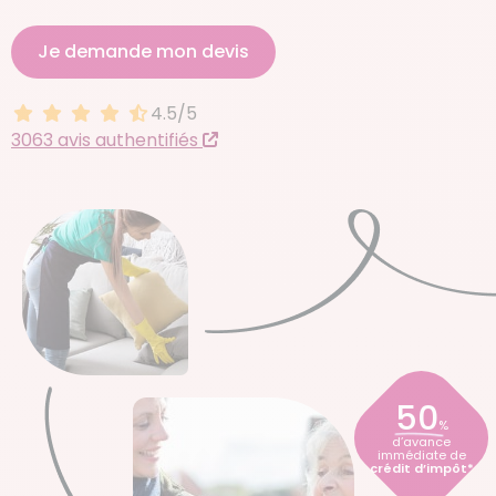
Je demande mon devis
4.5/5
4.5 sur 5
3063 avis authentifiés
50
%
d’avance
immédiate de
crédit d’impôt*