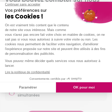
pour…
Dépoussiérer et ranger selon vos habitudes
Nettoyer vos sols (carrelage, parquet,
moquette, etc.)
Entretenir votre salle de bain
Entretenir vos sanitaires
Nettoyer vos vitres
Laver votre vaisselle
Et même arroser vos plantes !
Nous intervenons chez vous à partir de 2h
simultanées