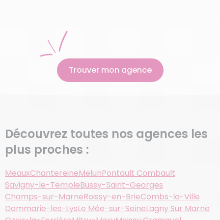
Trouver mon agence
Découvrez toutes nos agences les
plus proches :
Meaux
Chantereine
Melun
Pontault Combault
Savigny-le-Temple
Bussy-Saint-Georges
Champs-sur-Marne
Roissy-en-Brie
Combs-la-Ville
Dammarie-les-Lys
Le Mée-sur-Seine
Lagny Sur Marne