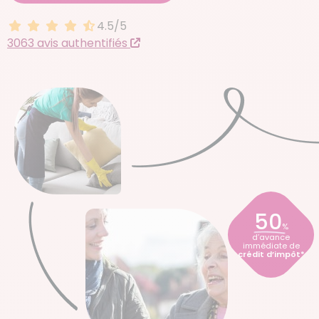
4.5/5
4.5 sur 5
3063 avis authentifiés
50
%
d’avance
immédiate de
crédit d’impôt*