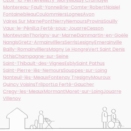
Ozoir-la-Ferrière
Mitry-Mory
Moissy Cramayel
Montereau-Fault-Yonne
Brie-Comte-Robert
Noisiel
Fontainebleau
Coulommiers
Lognes
Avon
Vaires Sur Marne
Ponthierry
Nemours
Provins
Souilly
Vaux-le-Pénil
La Ferté-sous-Jouarre
Cesson
Montevrain
Thorigny-sur-Marne
Dammartin-en-Goële
Nangis
Gretz-Armainvilliers
Serris
Lesigny
Emerainville
Bailly-Romainvilliers
Magny Le Hongre
Vert Saint Denis
Othis
Champagne-sur-Seine
Saint-Thibault-des-Vignes
Esbly
Saint Pathus
Saint-Pierre-lès-Nemours
Souppes-sur-Loing
Nanteuil-lès-Meaux
Fontenay Tresigny
Mouroux
Quincy Voisins
Trilport
La Ferté-Gaucher
Cregy-les-Meaux
Mormant
Moret-sur-Loing
Jouarre
Villenoy