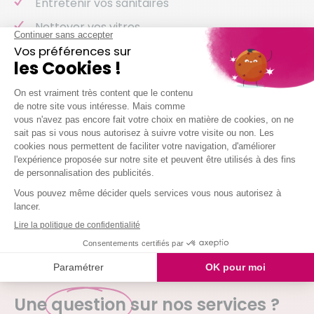
Entretenir vos sanitaires
Nettoyer vos vitres
Laver votre vaisselle
Et même arroser vos plantes !
Nous intervenons chez vous à partir de 2h
simultanées
Je demande mon devis
QUESTIONS FRÉQUENTES
Une
question
sur nos services ?