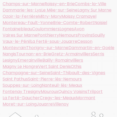
Champs-sur-Marne
Roissy-en-Brie
Combs-la-Ville
Dammarie-les-Lys
Le Mée-sur-Seine
Lagny Sur Marne
Ozoir-la-Ferrière
Mitry-Mory
Moissy Cramayel
Montereau-Fault-Yonne
Brie-Comte-Robert
Noisiel
Fontainebleau
Coulommiers
Lognes
Avon
Vaires Sur Marne
Ponthierry
Nemours
Provins
Souilly
Vaux-le-Pénil
La Ferté-sous-Jouarre
Cesson
Montevrain
Thorigny-sur-Marne
Dammartin-en-Goële
Nangis
Tournan-en-Brie
Gretz-Armainvilliers
Serris
Lesigny
Emerainville
Bailly-Romainvilliers
Magny Le Hongre
Vert Saint Denis
Othis
Champagne-sur-Seine
Saint-Thibault-des-Vignes
Saint Pathus
Saint-Pierre-lès-Nemours
Souppes-sur-Loing
Nanteuil-lès-Meaux
Fontenay Tresigny
Mouroux
Quincy Voisins
Trilport
La Ferté-Gaucher
Cregy-les-Meaux
Mormant
Moret-sur-Loing
Jouarre
Villenoy