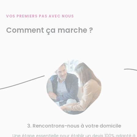
VOS PREMIERS PAS AVEC NOUS
Comment ça marche ?
4.
Cadre d
3. Rencontrons-nous à votre domicile
est dé
pe essentielle pour établir un devis 100% adapté à