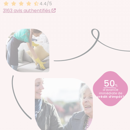
4.4/5
4.4 sur 5
3163 avis authentifiés
50
%
d’avance
immédiate de
crédit d’impôt*