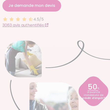
Je demande mon devis
4.5/5
4.5 sur 5
3063 avis authentifiés
50
%
d’avance
immédiate de
crédit d’impôt*