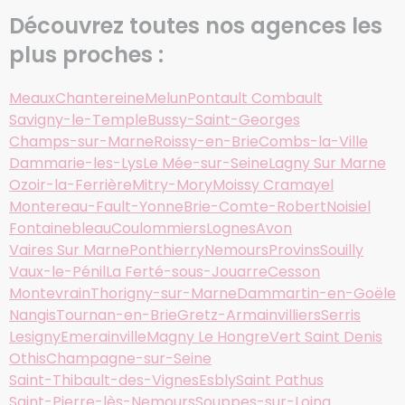
Découvrez toutes nos agences les
plus proches :
Meaux
Chantereine
Melun
Pontault Combault
Savigny-le-Temple
Bussy-Saint-Georges
Champs-sur-Marne
Roissy-en-Brie
Combs-la-Ville
Dammarie-les-Lys
Le Mée-sur-Seine
Lagny Sur Marne
Ozoir-la-Ferrière
Mitry-Mory
Moissy Cramayel
Montereau-Fault-Yonne
Brie-Comte-Robert
Noisiel
Fontainebleau
Coulommiers
Lognes
Avon
Vaires Sur Marne
Ponthierry
Nemours
Provins
Souilly
Vaux-le-Pénil
La Ferté-sous-Jouarre
Cesson
Montevrain
Thorigny-sur-Marne
Dammartin-en-Goële
Nangis
Tournan-en-Brie
Gretz-Armainvilliers
Serris
Lesigny
Emerainville
Magny Le Hongre
Vert Saint Denis
Othis
Champagne-sur-Seine
Saint-Thibault-des-Vignes
Esbly
Saint Pathus
Saint-Pierre-lès-Nemours
Souppes-sur-Loing