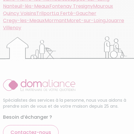
Nanteuil-lès-Meaux
Fontenay Tresigny
Mouroux
Quincy Voisins
Trilport
La Ferté-Gaucher
Cregy-les-Meaux
Mormant
Moret-sur-Loing
Jouarre
Villenoy
Spécialistes des services à la personne, nous vous aidons à
prendre soin de vous et de votre maison depuis 25 ans.
Besoin d’échanger ?
Contactez-nous