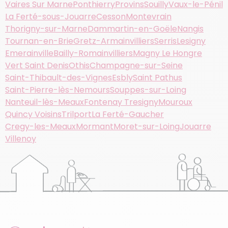
Vaires Sur Marne
Ponthierry
Provins
Souilly
Vaux-le-Pénil
La Ferté-sous-Jouarre
Cesson
Montevrain
Thorigny-sur-Marne
Dammartin-en-Goële
Nangis
Tournan-en-Brie
Gretz-Armainvilliers
Serris
Lesigny
Emerainville
Bailly-Romainvilliers
Magny Le Hongre
Vert Saint Denis
Othis
Champagne-sur-Seine
Saint-Thibault-des-Vignes
Esbly
Saint Pathus
Saint-Pierre-lès-Nemours
Souppes-sur-Loing
Nanteuil-lès-Meaux
Fontenay Tresigny
Mouroux
Quincy Voisins
Trilport
La Ferté-Gaucher
Cregy-les-Meaux
Mormant
Moret-sur-Loing
Jouarre
Villenoy