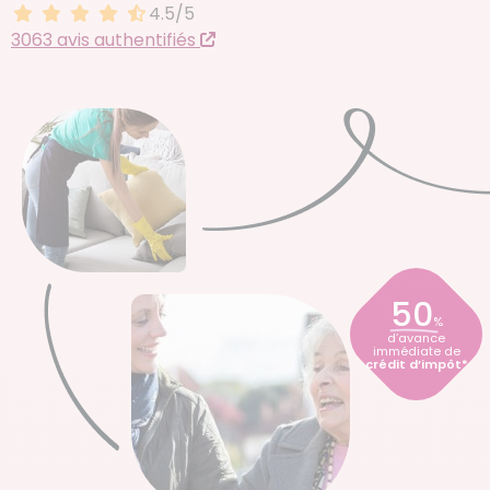
4.5/5
4.5 sur 5
3063 avis authentifiés
50
%
d’avance
immédiate de
crédit d’impôt*