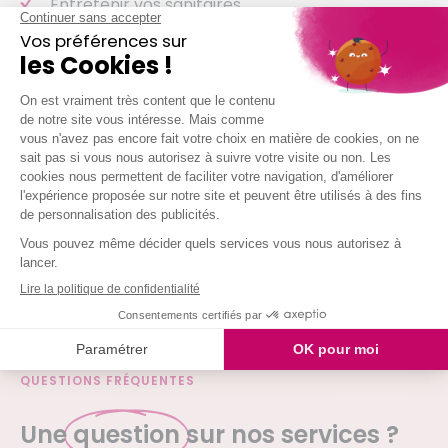
Entretenir vos sanitaires
Nettoyer vos vitres
Laver votre vaisselle
Et même arroser vos plantes !
Nous intervenons chez vous à partir de 2h
simultanées
Je demande mon devis
QUESTIONS FRÉQUENTES
Une
question
sur nos services ?