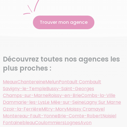
Trouver mon agence
Découvrez toutes nos agences les
plus proches :
Meaux
Chantereine
Melun
Pontault Combault
Savigny-le-Temple
Bussy-Saint-Georges
Champs-sur-Marne
Roissy-en-Brie
Combs-la-Ville
Dammarie-les-Lys
Le Mée-sur-Seine
Lagny Sur Marne
Ozoir-la-Ferrière
Mitry-Mory
Moissy Cramayel
Montereau-Fault-Yonne
Brie-Comte-Robert
Noisiel
Fontainebleau
Coulommiers
Lognes
Avon