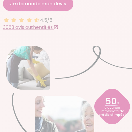
Je demande mon devis
4.5/5
4.5 sur 5
3063 avis authentifiés
50
%
d’avance
immédiate de
crédit d’impôt*