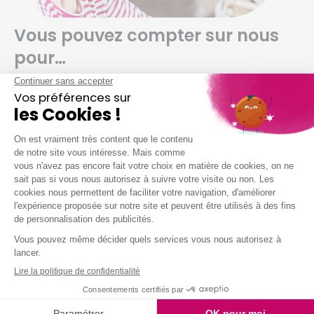
Vous pouvez compter sur nous
pour…
Dépoussiérer et ranger selon vos habitudes
Nettoyer vos sols (carrelage, parquet,
moquette, etc.)
Entretenir votre salle de bain
Entretenir vos sanitaires
Nettoyer vos vitres
Laver votre vaisselle
Et même arroser vos plantes !
Nous intervenons chez vous à partir de 2h
simultanées