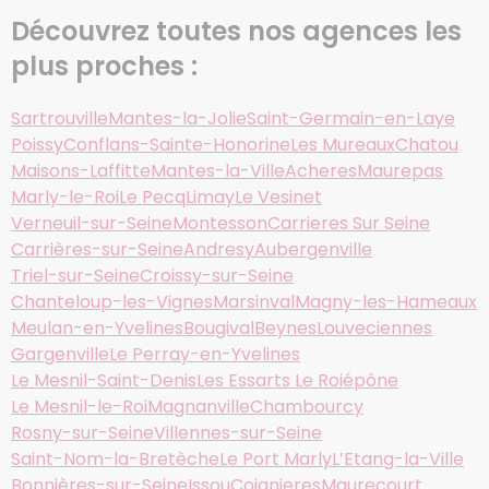
Découvrez toutes nos agences les
plus proches :
Sartrouville
Mantes-la-Jolie
Saint-Germain-en-Laye
Poissy
Conflans-Sainte-Honorine
Les Mureaux
Chatou
Maisons-Laffitte
Mantes-la-Ville
Acheres
Maurepas
Marly-le-Roi
Le Pecq
Limay
Le Vesinet
Verneuil-sur-Seine
Montesson
Carrieres Sur Seine
Carrières-sur-Seine
Andresy
Aubergenville
Triel-sur-Seine
Croissy-sur-Seine
Chanteloup-les-Vignes
Marsinval
Magny-les-Hameaux
Meulan-en-Yvelines
Bougival
Beynes
Louveciennes
Gargenville
Le Perray-en-Yvelines
Le Mesnil-Saint-Denis
Les Essarts Le Roi
épône
Le Mesnil-le-Roi
Magnanville
Chambourcy
Rosny-sur-Seine
Villennes-sur-Seine
Saint-Nom-la-Bretèche
Le Port Marly
L’Etang-la-Ville
Bonnières-sur-Seine
Issou
Coignieres
Maurecourt