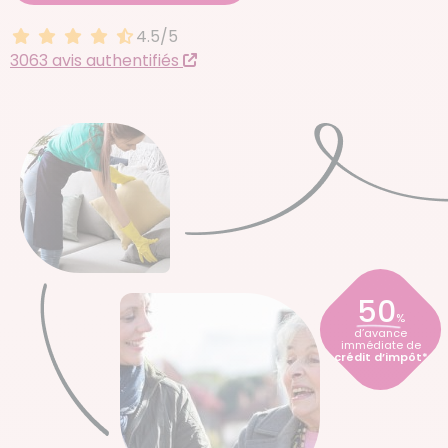
4.5/5
4.5 sur 5
3063 avis authentifiés
50
%
d’avance
immédiate de
crédit d’impôt*