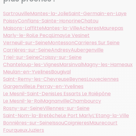
Sartrouville
Mantes-la-Jolie
Saint-Germain-en-Laye
Poissy
Conflans-Sainte-Honorine
Chatou
Maisons-Laffitte
Mantes-la-Ville
Acheres
Maurepas
Marly-le-Roi
Le Pecq
Limay
Le Vesinet
Verneuil-sur-Seine
Montesson
Carrieres Sur Seine
Carrières-sur-Seine
Andresy
Aubergenville
Triel-sur-Seine
Croissy-sur-Seine
Chanteloup-les-Vignes
Marsinval
Magny-les-Hameaux
Meulan-en-Yvelines
Bougival
Saint-Remy-les-Chevreuse
Beynes
Louveciennes
Gargenville
Le Perray-en-Yvelines
Le Mesnil-Saint-Denis
Les Essarts Le Roi
épône
Le Mesnil-le-Roi
Magnanville
Chambourcy
Rosny-sur-Seine
Villennes-sur-Seine
Saint-Nom-la-Bretèche
Le Port Marly
L’Etang-la-Ville
Bonnières-sur-Seine
Issou
Coignieres
Maurecourt
Fourqueux
Juziers