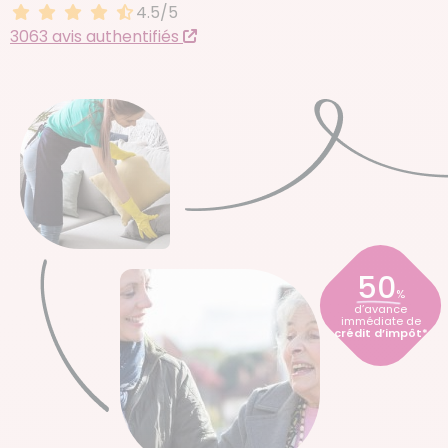
4.5/5
4.5 sur 5
3063 avis authentifiés
50
%
d’avance
immédiate de
crédit d’impôt*