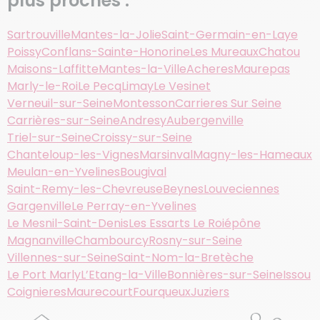
plus proches :
Sartrouville
Mantes-la-Jolie
Saint-Germain-en-Laye
Poissy
Conflans-Sainte-Honorine
Les Mureaux
Chatou
Maisons-Laffitte
Mantes-la-Ville
Acheres
Maurepas
Marly-le-Roi
Le Pecq
Limay
Le Vesinet
Verneuil-sur-Seine
Montesson
Carrieres Sur Seine
Carrières-sur-Seine
Andresy
Aubergenville
Triel-sur-Seine
Croissy-sur-Seine
Chanteloup-les-Vignes
Marsinval
Magny-les-Hameaux
Meulan-en-Yvelines
Bougival
Saint-Remy-les-Chevreuse
Beynes
Louveciennes
Gargenville
Le Perray-en-Yvelines
Le Mesnil-Saint-Denis
Les Essarts Le Roi
épône
Magnanville
Chambourcy
Rosny-sur-Seine
Villennes-sur-Seine
Saint-Nom-la-Bretèche
Le Port Marly
L’Etang-la-Ville
Bonnières-sur-Seine
Issou
Coignieres
Maurecourt
Fourqueux
Juziers