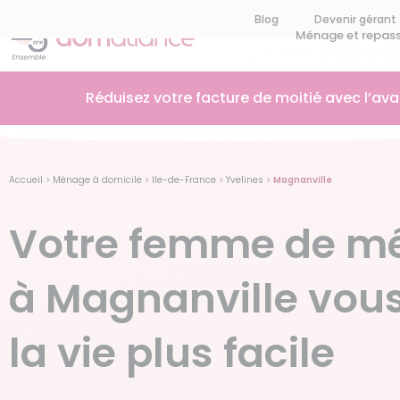
Blog
Devenir gérant
Ménage et repas
Réduisez votre facture de moitié avec l’av
Accueil
>
Ménage à domicile
>
Ile-de-France
>
Yvelines
>
Magnanville
Votre femme de m
à Magnanville vou
la vie plus facile