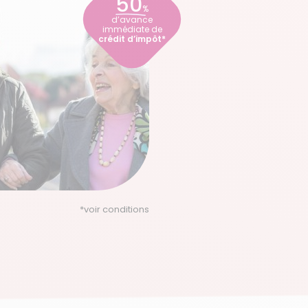
50
%
d’avance
immédiate de
crédit d’impôt*
*
voir conditions