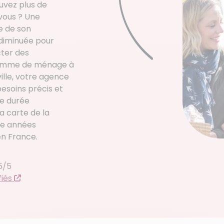
uvez plus de
vous ? Une
e de son
 diminuée pour
cter des
 femme de ménage à
ille, votre agence
esoins précis et
ne durée
a carte de la
nze années
en France.
5/5
fiés