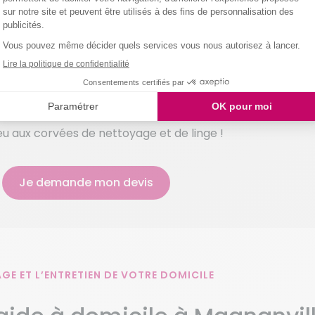
e des classes ? Deux interventions chaque semaine d’un
ue vos attentes soient satisfaites et que l’agence Domal
éplacement est planifié avec chaque client pour se mettre
e-de-France travaillent uniquement avec des femmes de m
égère le respect des horaires et la clarté de la communicat
otre femme de ménage à Magnanville avant son premier dép
faire. Et pour gagner du temps, pensez à lui présenter vot
eu aux corvées de nettoyage et de linge !
Je demande mon devis
GE ET L’ENTRETIEN DE VOTRE DOMICILE