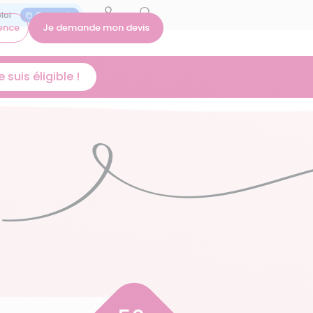
On recrute
ence
Je demande mon devis
 suis éligible !