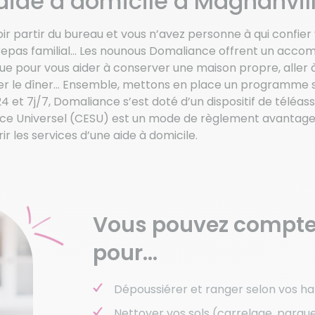
’aide à domicile à Magnanvil
oir partir du bureau et vous n’avez personne à qui confie
le repas familial… Les nounous Domaliance offrent un acc
 pour vous aider à conserver une maison propre, aller à 
rer le dîner… Ensemble, mettons en place un programme s
4 et 7j/7, Domaliance s’est doté d’un dispositif de téléass
vice Universel (CESU) est un mode de règlement avantageu
rir les services d’une aide à domicile.
Vous pouvez compte
pour…
Dépoussiérer et ranger selon vos ha
Nettoyer vos sols (carrelage, parque