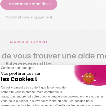
Je demande mon devis
Gratuit et sans engagement
SERVICE À DOMICILE
 de vous trouver une aide 
Magnanville
a douche, faire un grand coup de propre dans la buanderi
nt du bureau ? Et dire qu’il suffirait d’embaucher un emp
hode à adopter pour trouver le bon intervenant auquel on 
r votre bonne étoile. Facturation mensuelle, intervenante
agence Domaliance à Magnanville (78200) vise l’instaurat