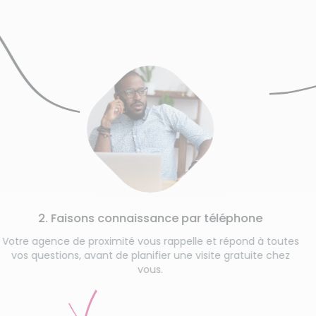
3.
Une étape
vos habitu
 Faisons connaissance par téléphone
ce de proximité vous rappelle et répond à toutes
ions, avant de planifier une visite gratuite chez
vous.