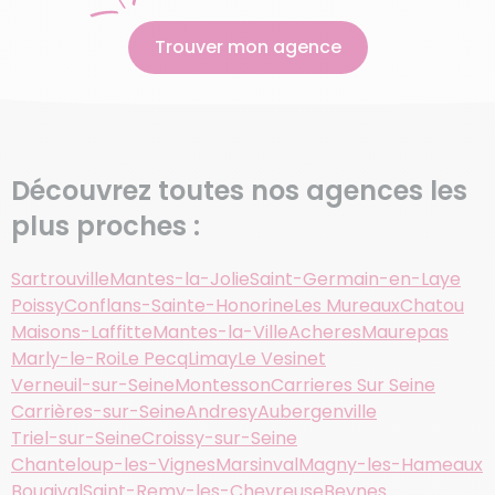
Trouver mon agence
Découvrez toutes nos agences les
plus proches :
Sartrouville
Mantes-la-Jolie
Saint-Germain-en-Laye
Poissy
Conflans-Sainte-Honorine
Les Mureaux
Chatou
Maisons-Laffitte
Mantes-la-Ville
Acheres
Maurepas
Marly-le-Roi
Le Pecq
Limay
Le Vesinet
Verneuil-sur-Seine
Montesson
Carrieres Sur Seine
Carrières-sur-Seine
Andresy
Aubergenville
Triel-sur-Seine
Croissy-sur-Seine
Chanteloup-les-Vignes
Marsinval
Magny-les-Hameaux
Bougival
Saint-Remy-les-Chevreuse
Beynes