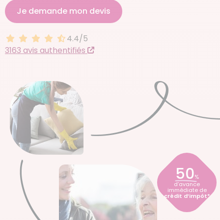
Je demande mon devis
4.4/5
4.4 sur 5
3163 avis authentifiés
50
%
d’avance
immédiate de
crédit d’impôt*