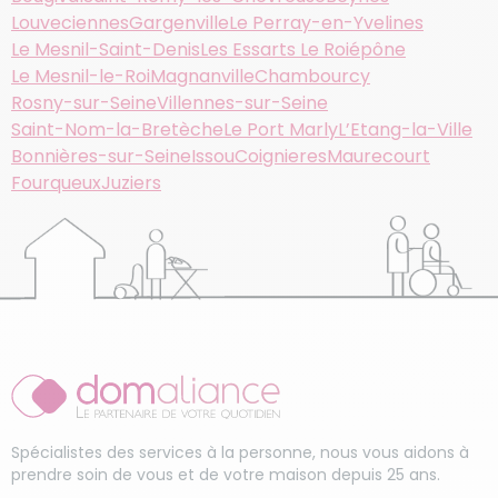
Louveciennes
Gargenville
Le Perray-en-Yvelines
Le Mesnil-Saint-Denis
Les Essarts Le Roi
épône
Le Mesnil-le-Roi
Magnanville
Chambourcy
Rosny-sur-Seine
Villennes-sur-Seine
Saint-Nom-la-Bretèche
Le Port Marly
L’Etang-la-Ville
Bonnières-sur-Seine
Issou
Coignieres
Maurecourt
Fourqueux
Juziers
Spécialistes des services à la personne, nous vous aidons à
prendre soin de vous et de votre maison depuis 25 ans.