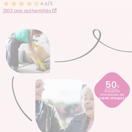
4.4/5
4.4 sur 5
3163 avis authentifiés
50
%
d’avance
immédiate de
crédit d’impôt*