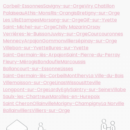
Corbeil-Essonnes
Savigny-sur-Orge
Viry Chatillon
Palaiseau
Athis-Mons
Ris-Orangis
Bretigny-sur-Orge
Les Ulis
Etampes
Morsang-sur-Orge
Gif-sur-Yvette
Saint-Michel-sur-Orge
Chilly Mazarin
Orsay
Verrières-le-Buisson
Juvisy-sur-Orge
Courcouronnes
Mennecy
Arpajon
Gommonvilliers
épinay-sur-Orge
Villebon-sur-Yvette
Bures-sur-Yvette
Saint-Germain-lès-Arpajon
Saint-Pierre-du-Perray
Fleury-Mérogis
Bondoufle
Marcoussis
Ballancourt-sur-Essonne
Lisses
Saint-Germain-lès-Corbeil
Montlhery
La Ville-du-Bois
Villemoisson-sur-Orge
Linas
Wissous
Itteville
Longpont-sur-Orge
Lardy
Egly
Saintry-sur-Seine
Villabe
Saulx-les-Chartreux
Marolles-en-Hurepoix
Saint Cheron
Ollainville
Morigny-Champigny
La Norville
Ballainvilliers
Villiers-sur-Orge