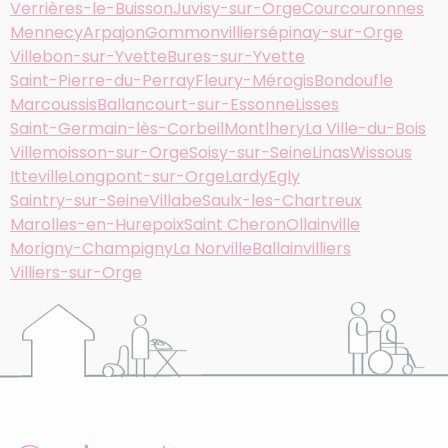
Verrières-le-Buisson
Juvisy-sur-Orge
Courcouronnes
Mennecy
Arpajon
Gommonvilliers
épinay-sur-Orge
Villebon-sur-Yvette
Bures-sur-Yvette
Saint-Pierre-du-Perray
Fleury-Mérogis
Bondoufle
Marcoussis
Ballancourt-sur-Essonne
Lisses
Saint-Germain-lès-Corbeil
Montlhery
La Ville-du-Bois
Villemoisson-sur-Orge
Soisy-sur-Seine
Linas
Wissous
Itteville
Longpont-sur-Orge
Lardy
Egly
Saintry-sur-Seine
Villabe
Saulx-les-Chartreux
Marolles-en-Hurepoix
Saint Cheron
Ollainville
Morigny-Champigny
La Norville
Ballainvilliers
Villiers-sur-Orge