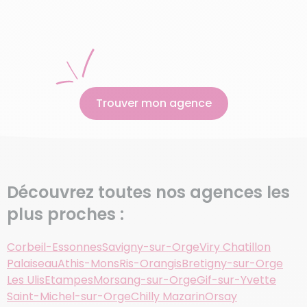
Trouver mon agence
Découvrez toutes nos agences les
plus proches :
Corbeil-Essonnes
Savigny-sur-Orge
Viry Chatillon
Palaiseau
Athis-Mons
Ris-Orangis
Bretigny-sur-Orge
Les Ulis
Etampes
Morsang-sur-Orge
Gif-sur-Yvette
Saint-Michel-sur-Orge
Chilly Mazarin
Orsay