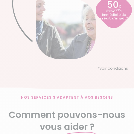
50
%
d’avance
immédiate de
crédit d’impôt*
*
voir conditions
NOS SERVICES S’ADAPTENT À VOS BESOINS
Comment pouvons-nous
vous
aider ?