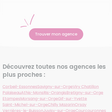
Trouver mon agence
Découvrez toutes nos agences les
plus proches :
Corbeil-Essonnes
Savigny-sur-Orge
Viry Chatillon
Palaiseau
Athis-Mons
Ris-Orangis
Bretigny-sur-Orge
Etampes
Morsang-sur-Orge
Gif-sur-Yvette
Saint-Michel-sur-Orge
Chilly Mazarin
Orsay
Verrières-le-Buisson
Juvisy-sur-Orge
Courcouronnes