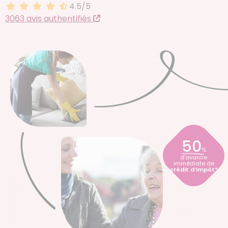
4.5/5
4.5 sur 5
3063 avis authentifiés
50
%
d’avance
immédiate de
crédit d’impôt*