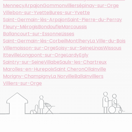
Mennecy
Arpajon
Gommonvilliers
épinay-sur-Orge
Villebon-sur-Yvette
Bures-sur-Yvette
Saint-Germain-lès-Arpajon
Saint-Pierre-du-Perray
Fleury-Mérogis
Bondoufle
Marcoussis
Ballancourt-sur-Essonne
Lisses
Saint-Germain-lès-Corbeil
Montlhery
La Ville-du-Bois
Villemoisson-sur-Orge
Soisy-sur-Seine
Linas
Wissous
Itteville
Longpont-sur-Orge
Lardy
Egly
Saintry-sur-Seine
Villabe
Saulx-les-Chartreux
Marolles-en-Hurepoix
Saint Cheron
Ollainville
Morigny-Champigny
La Norville
Ballainvilliers
Villiers-sur-Orge