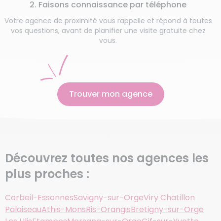
vos habit
 Faisons connaissance par téléphone
nce de proximité vous rappelle et répond à toutes
tions, avant de planifier une visite gratuite chez
vous.
Trouver mon agence
Découvrez toutes nos agences les
plus proches :
Corbeil-Essonnes
Savigny-sur-Orge
Viry Chatillon
Palaiseau
Athis-Mons
Ris-Orangis
Bretigny-sur-Orge