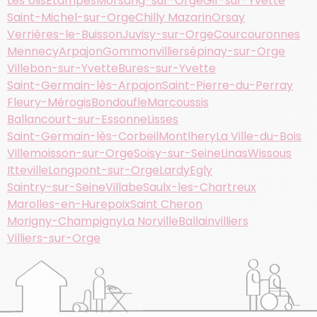
Les Ulis
Etampes
Morsang-sur-Orge
Gif-sur-Yvette
Saint-Michel-sur-Orge
Chilly Mazarin
Orsay
Verrières-le-Buisson
Juvisy-sur-Orge
Courcouronnes
Mennecy
Arpajon
Gommonvilliers
épinay-sur-Orge
Villebon-sur-Yvette
Bures-sur-Yvette
Saint-Germain-lès-Arpajon
Saint-Pierre-du-Perray
Fleury-Mérogis
Bondoufle
Marcoussis
Ballancourt-sur-Essonne
Lisses
Saint-Germain-lès-Corbeil
Montlhery
La Ville-du-Bois
Villemoisson-sur-Orge
Soisy-sur-Seine
Linas
Wissous
Itteville
Longpont-sur-Orge
Lardy
Egly
Saintry-sur-Seine
Villabe
Saulx-les-Chartreux
Marolles-en-Hurepoix
Saint Cheron
Morigny-Champigny
La Norville
Ballainvilliers
Villiers-sur-Orge