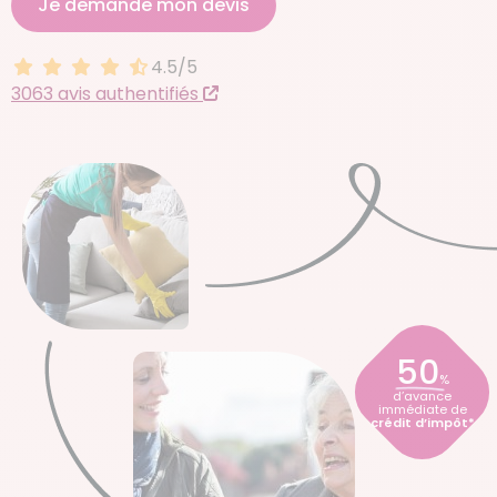
Je demande mon devis
4.5/5
4.5 sur 5
3063 avis authentifiés
50
%
d’avance
immédiate de
crédit d’impôt*