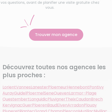
ons, avant de planifier une visite gratuite chez
vous.
Trouver mon agence
Découvrez toutes nos agences les
plus proches :
Lorient
Vannes
Lanester
Ploemeur
Hennebont
Pontivy
Auray
Guidel
Ploermel
Sene
Queven
Larmor-Plage
Questembert
Languidic
Pluvigner
Theix
Caudan
Brech
Kervignac
Guer
Ploeren
Baud
Elven
Arradon
Plouay
Pluneret
Riantec
Grand Champ
Plescop
Muzillac
Nivillac