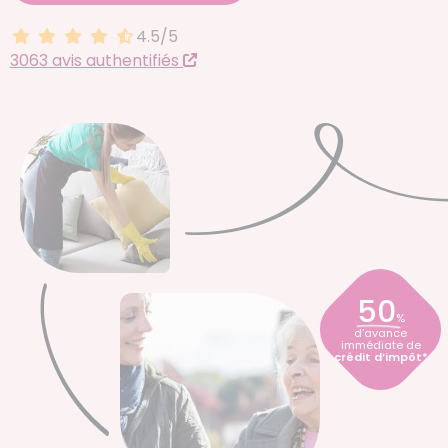
4.5/5
4.5 sur 5
3063 avis authentifiés
50
%
d’avance
immédiate de
crédit d’impôt*