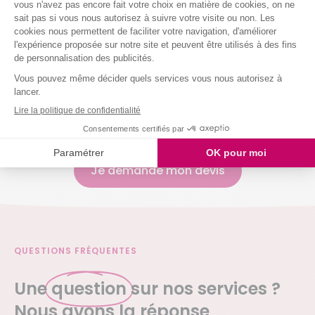
Nettoyer vos vitres
Laver votre vaisselle
Et même arroser vos plantes !
Nous intervenons chez vous à partir de 2h
simultanées
Je demande mon devis
QUESTIONS FRÉQUENTES
Une
question
sur nos services ?
Nous avons la réponse