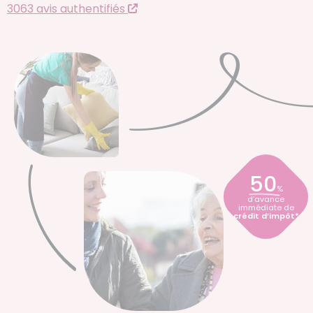
3063 avis authentifiés
50
%
d’avance
immédiate de
crédit d’impôt*