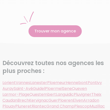
Trouver mon agence
Découvrez toutes nos agences les
plus proches :
Lorient
Vannes
Lanester
Ploemeur
Hennebont
Pontivy
Auray
Saint-Avé
Guidel
Ploermel
Sene
Queven
Larmor-Plage
Questembert
Languidic
Pluvigner
Theix
Caudan
Brech
Kervignac
Guer
Ploeren
Elven
Arradon
Plouay
Pluneret
Riantec
Grand Champ
Plescop
Muzillac