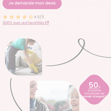
Je demande mon devis
4.5/5
4.5 sur 5
3063 avis authentifiés
50
%
d’avance
immédiate de
crédit d’impôt*