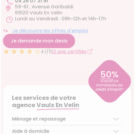
04 26 07 31 91
59-61 , Avenue Garibaldi
69120 Vaulx En Velin
Lundi au Vendredi : 09h-12h et 14h-17h
Je découvre les offres d'emploi
Je demande mon devis
4.1/5
12 avis certifiés
50%
d'avance
immédiate de
crédit d'impôt*
Les services de votre
agence
Vaulx En Velin
Ménage et repassage
Aide à domicile
Ménage régulier