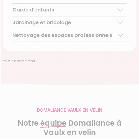
Ménage ponctuel
Garde d'enfants
Aide aux personnes âgées
Repassage à domicile
Téléassistance pour personnes âgées
Jardinage et bricolage
Garde d’enfants de plus de 3 ans
Accompagnement du handicap
Découvrir le service
Nettoyage des espaces professionnels
Entretien régulier
Découvrir le service
Découvrir le service
Entretien ponctuel
Découvrir le service
Découvrir le service
*
Voir conditions
DOMALIANCE VAULX EN VELIN
Notre
équipe
Domaliance à
Vaulx en velin