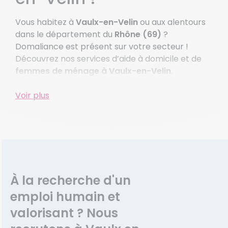
Vous habitez à
Vaulx-en-Velin
ou aux alentours
dans le département du
Rhône (69)
?
Domaliance est présent sur votre secteur !
Découvrez nos services d’aide à domicile et de
femmes de ménage à Vaulx-en-Velin
.
Comment trouver une
Voir plus
femme de
ménage rapidement à
Vaulx-en-Velin ?
Vous désirez préserver
la propreté
de votre
À la recherche d'un
logement ? Éradiquer la poussière des sols ou
encore repasser votre
linge
? N’hésitez pas à
emploi humain et
engager une de nos
femmes de ménage à
valorisant ? Nous
Vaulx-en-Velin
. Elle saura se montrer utile et
répondre à vos besoins spécifiques, que ce soit