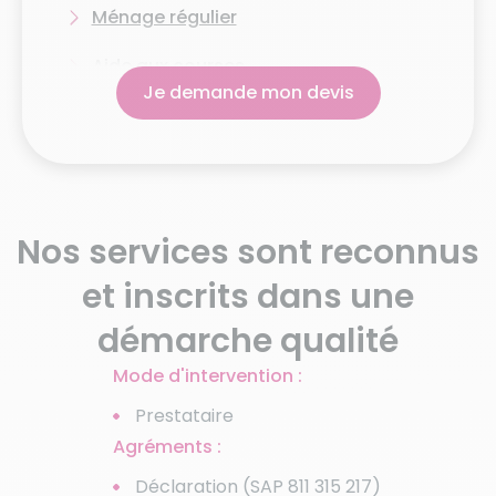
Ménage régulier
Aide aux courses
Je demande mon devis
Grand ménage de
printemps
Ménage après
hospitalisation
Nos services sont reconnus
Ménage avant / après
et inscrits dans une
déménagement
démarche qualité
Chèque Emploi Service
Universel (CESU)
Mode d'intervention :
Aide aux personnes âgées
Prestataire
Agréments :
Garde de personnes âgées
Déclaration (SAP 811 315 217)