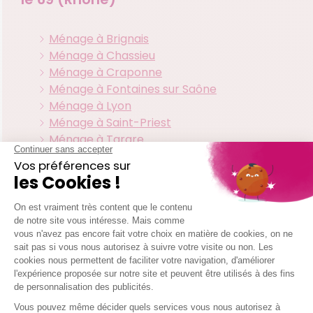
Ménage à Brignais
Ménage à Chassieu
Ménage à Craponne
Ménage à Fontaines sur Saône
Ménage à Lyon
Ménage à Saint-Priest
Ménage à Tarare
Ménage à Vaulx-en-Velin
Ménage à Villefranche-sur-Saône
Les zones d'interventions de
votre agence Vaulx En Velin
Villeurbanne
Vaulx En Velin