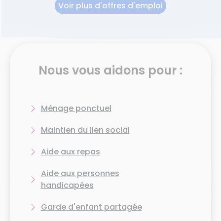
vous !
Voir plus d'offres d'emploi
Nos femmes de ménage à Vaulx-en-Velin
peuvent intervenir dans tout le département du
Rhône (69).
Nous avons aussi une agence à
Lyon
et une autre
Nous vous aidons pour :
à
Chassieu
.
Ménage ponctuel
Maintien du lien social
Aide aux repas
Aide aux personnes
handicapées
Garde d'enfant partagée