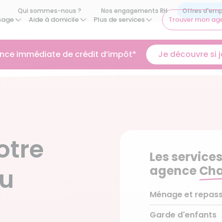
Qui sommes-nous ?
Nos engagements RH
sage
Aide à domicile
Plus de services
Trouver mon ag
ance immédiate de crédit d’impôt*
Je découvre si je
otre
Les services
agence
Cha
eu
Ménage et repas
Garde d'enfants
Ménage régulier