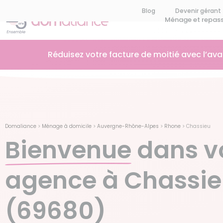
Blog
Devenir gérant
Ménage et repas
Réduisez votre facture de moitié avec l’av
Domaliance
>
Ménage à domicile
>
Auvergne-Rhône-Alpes
>
Rhone
>
Chassieu
Bienvenue
dans v
agence à Chassi
(69680)