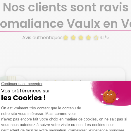
Nos clients sont ravis
omaliance Vaulx en V
Avis authentiques
4.1/5
4/5
15/07/2026
"Au plus proche du patient et
réconfortant présence de bonne
alloie"
Jean P.