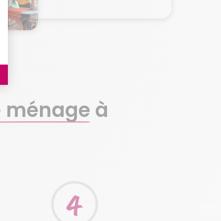
e ménage
à