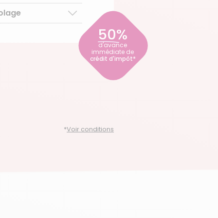
l
colage
 de plus de 3 ans
micile
50%
r
ce
ce
el
d'avance
immédiate de
crédit d'impôt*
ce
*
Voir conditions