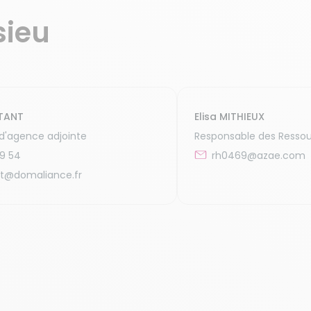
sieu
TANT
Elisa MITHIEUX
d'agence adjointe
Responsable des Resso
39 54
rh0469@azae.com
t@domaliance.fr