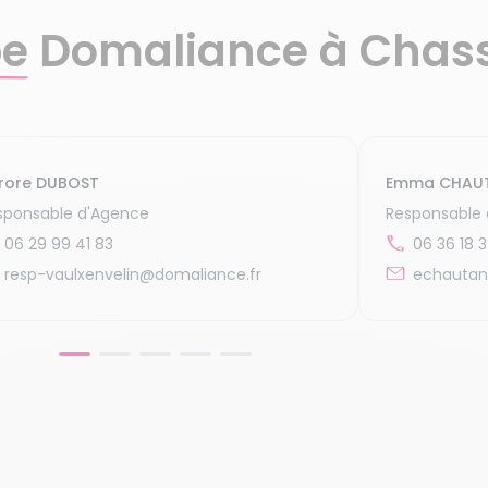
pe
Domaliance à Chas
rore DUBOST
Emma CHAU
sponsable d'Agence
Responsable 
06 29 99 41 83
06 36 18 
resp-vaulxenvelin@domaliance.fr
echautan