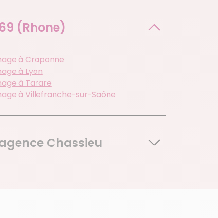
69 (Rhone)
age à Craponne
age à Lyon
age à Tarare
age à Villefranche-sur-Saône
e agence Chassieu
nnet De Mure
s