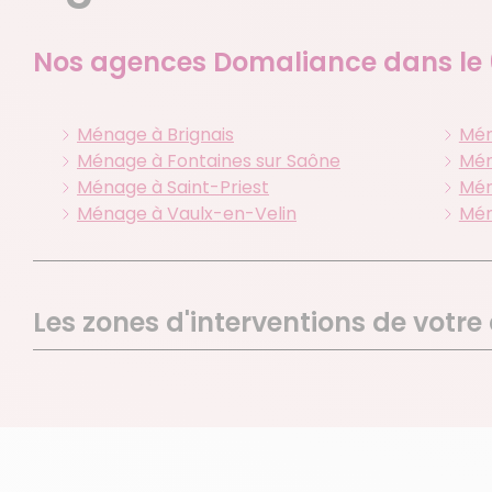
Nos agences Domaliance dans le
Ménage à Brignais
Mén
Ménage à Fontaines sur Saône
Mén
Ménage à Saint-Priest
Mén
Ménage à Vaulx-en-Velin
Mén
Les zones d'interventions de votr
Colombier Saugnieu
Bron
Chassieu
St Bo
St Laurent De Mure
Gena
Pusignan