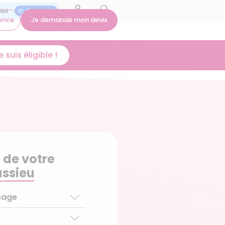
On recrute
ence
Je demande mon devis
 suis éligible !
 de votre
ssieu
sage