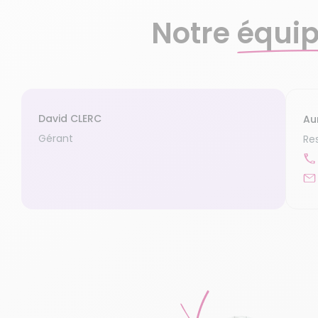
Notre
équi
David CLERC
Au
Gérant
Re