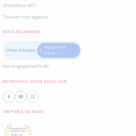
en ligne dès aujourd’hui.
Simulateur AICI
Nous avons également une agence Domaliance
Trouver mon agence
à
Blois
et
Orléans
et d’autres encore dans la
région Centre.
NOUS REJOINDRE
Rejoignez nos
talents !
Nos engagements RH
RETROUVEZ-NOUS AUSSI SUR
ON PARLE DE NOUS