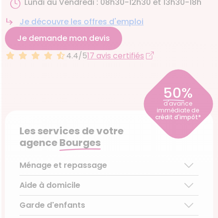
Lundi au Vendredi : 08h30-12h30 et 13h30-18h
Je découvre les offres d'emploi
Je demande mon devis
4.4/5
17 avis certifiés
50%
d'avance
immédiate de
crédit d'impôt*
Les services de votre
agence
Bourges
Ménage et repassage
Aide à domicile
Ménage régulier
Ménage ponctuel
Garde d'enfants
Aide aux personnes âgées
Repassage à domicile
Téléassistance pour personnes âgées