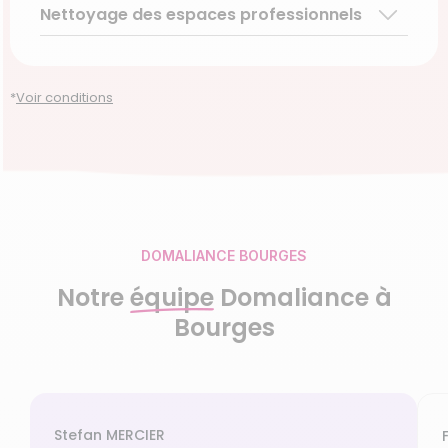
Nettoyage des espaces professionnels
Garde d’enfants de plus de 3 ans
Accompagnement du handicap
Découvrir le service
Découvrir le service
Découvrir le service
Découvrir le service
*
Voir conditions
DOMALIANCE BOURGES
Notre
équipe
Domaliance à
Bourges
Stefan MERCIER