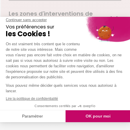
Les zones d'interventions de
votre agence Bourges
Bourges
Fussy
Pigny
Quantilly
St Eloy De Gy
St Georges Sur Moulon
St Martin D Auxigny
St Palais
Vasselay
Vignoux Sous Les Aix
Bussy
Cogny
Contres
Dun Sur Auron