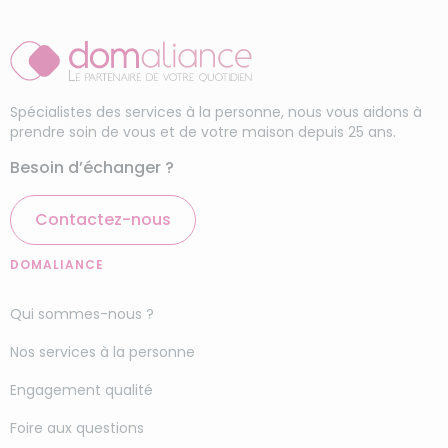
ménage
spécifiques.
Ménage haut de gamme
Je demande mon devis en ligne gratuitement et
laissez-vous accompagner dans vos démarches
par le responsable d’agence. Faites confiance à
Spécialistes des services à la personne, nous vous aidons à
des femmes de ménages rigoureuses et
prendre soin de vous et de votre maison depuis 25 ans.
compétentes à Bourges pour le nettoyage
Besoin d’échanger ?
irréprochable de votre logement.
Vous recherchez un
Contactez-nous
service d’aide au
DOMALIANCE
ménage et repassage à
Qui sommes-nous ?
Bourges (18000) ?
Nos services à la personne
Votre femme de ménage peut intervenir partout
Engagement qualité
dans le département du
Cher (18)
afin de
Foire aux questions
faciliter votre quotidien. Je demande mon devis