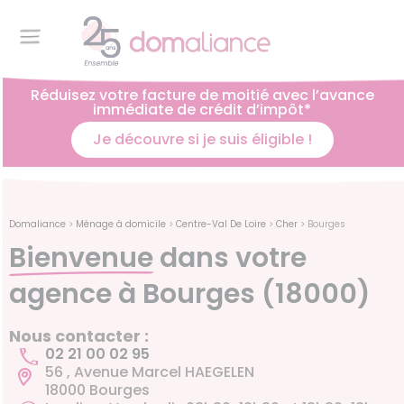
Réduisez votre facture de moitié avec l’avance
immédiate de crédit d’impôt*
Je découvre si je suis éligible !
Domaliance
>
Ménage à domicile
>
Centre-Val De Loire
>
Cher
>
Bourges
Bienvenue
dans votre
agence à Bourges (18000)
Nous contacter :
02 21 00 02 95
56 , Avenue Marcel HAEGELEN
18000 Bourges