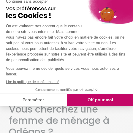
Fleury Les Aubrais
Ingre
La Chapelle St Mesmin
Olivet
Orleans
Ormes
Saran
St Cyr En Val
St Denis En Val
St Jean De Braye
St Jean De La Ruelle
St Jean Le Blanc
St Pryve St Mesmin
Vous cherchez une
femme de ménage à
Orléans ?