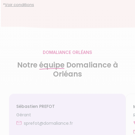
Accompagnement du handicap
*
Voir conditions
Découvrir le service
Portage de repas
Découvrir le service
DOMALIANCE ORLÉANS
Notre
équipe
Domaliance à
Orléans
Sébastien PREFOT
Gérant
sprefot@domaliance.fr