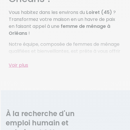
Vous habitez dans les environs du
Loiret (45)
?
Transformez votre maison en un havre de paix
en faisant appel à une
femme de ménage à
Orléans
!
Notre équipe, composée de femmes de ménage
qualifiées et bienveillantes, est prête à vous offrir
des prestations de qualités.
Voir plus
Femme de ménage à
Orléans, aide à domicile et
bien plus encore !
Vous souhaitez faire appel à une femme de
ménage à Orléans pour les tâches quotidiennes
À la recherche d'un
? Pensez à
Domaliance
! Nos aide-ménagères
emploi humain et
prennent soin de votre logement pour lui