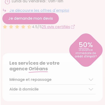
Lundi au Vendredi : 09h-18h
Je découvre les offres d'emploi
Je demande mon devis
4.5/5
25 avis certifiés
50%
d'avance
immédiate de
crédit d'impôt*
Les services de votre
agence
Orléans
Ménage et repassage
Aide à domicile
Ménage régulier
Ménage ponctuel
Aide aux personnes âgées
Repassage à domicile
Téléassistance pour personnes âgées