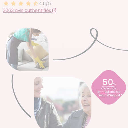
4.5/5
4.5 sur 5
3063 avis authentifiés
50
%
d’avance
immédiate de
crédit d’impôt*