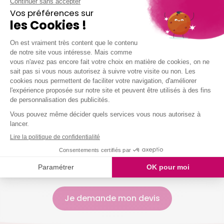
Dépoussiérer et ranger selon vos habitudes
Nettoyer vos sols (carrelage, parquet,
moquette, etc.)
Entretenir votre salle de bain
Entretenir vos sanitaires
Nettoyer vos vitres
Laver votre vaisselle
Et même arroser vos plantes !
Nous intervenons chez vous à partir de 2h
simultanées
Je demande mon devis