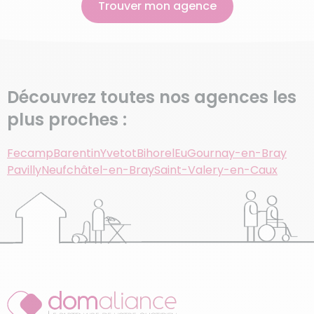
Trouver mon agence
Découvrez toutes nos agences les
plus proches :
Fecamp
Barentin
Yvetot
Bihorel
Eu
Gournay-en-Bray
Pavilly
Neufchâtel-en-Bray
Saint-Valery-en-Caux