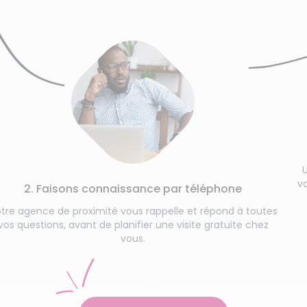
3. 
Une étape e
vos habitude
aisons connaissance par téléphone
 de proximité vous rappelle et répond à toutes
ns, avant de planifier une visite gratuite chez
vous.