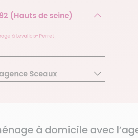
92 (Hauts de seine)
age à Levallois-Perret
e agence Sceaux
y
rt
lon
nay Aux Roses
ouge
énage à domicile avec l’ag