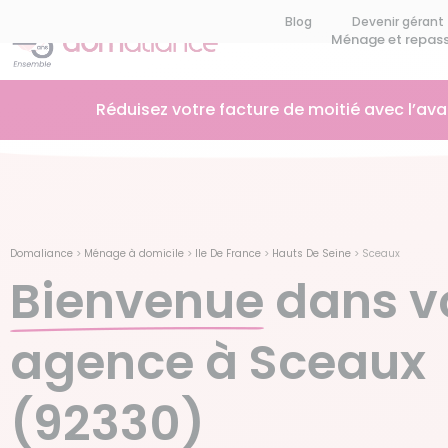
Blog
Devenir gérant
Ménage et repas
Réduisez votre facture de moitié avec l’av
Domaliance
>
Ménage à domicile
>
Ile De France
>
Hauts De Seine
>
Sceaux
Bienvenue
dans v
agence à Sceaux
(92330)