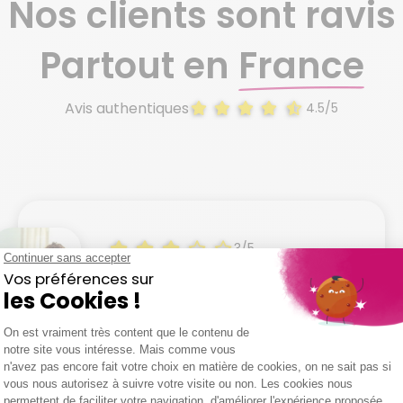
Nos clients sont ravis
Partout en
France
Avis authentiques
4.5/5
3/5
16/07/2026
"Intervenant aucun soucis mais
les horaires prévus durant
l'entretien ne sont pas respectés
Evelyne D.
et intervention les jours fériés
alors que nous avions dit "pas