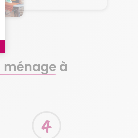
e ménage
à