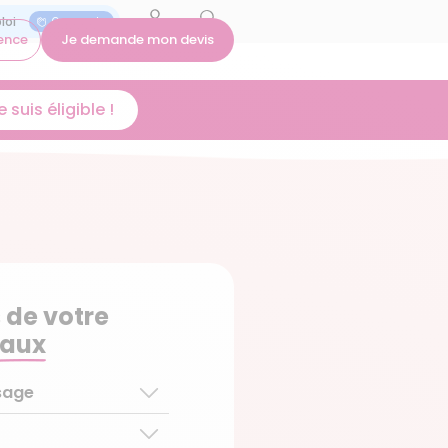
On recrute
ence
Je demande mon devis
 suis éligible !
 de votre
aux
sage