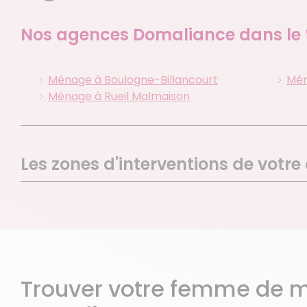
Nos agences Domaliance dans le
Ménage à Boulogne-Billancourt
Mén
Ménage à Rueil Malmaison
Les zones d'interventions de votr
Bourg La Reine
Anton
Bagneux
Clama
Chatenay Malabry
Chatil
Malakoff
Fonte
Le Plessis Robinson
Montr
Trouver votre femme de m
Sceaux