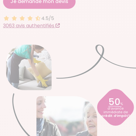
Je demande mon devis
4.5/5
4.5 sur 5
3063 avis authentifiés
50
%
d’avance
immédiate de
crédit d’impôt*