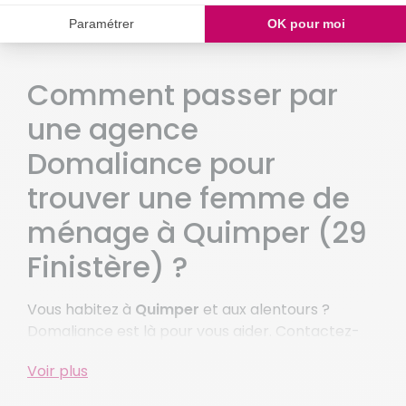
Tremeoc
Kernevel
Melgven
Rosporden
Comment passer par
St Yvi
une agence
Voir plus de villes
Domaliance pour
trouver une femme de
ménage à Quimper (29
Finistère) ?
Vous habitez à
Quimper
et aux alentours ?
Domaliance est là pour vous aider. Contactez-
nous pour bénéficier d’un quotidien plus serein
Voir plus
grâce à une femme de ménage expérimentée et
bienveillante à Quimper.