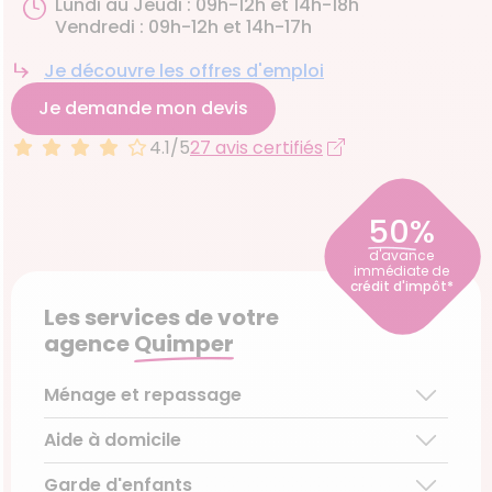
Lundi au Jeudi : 09h-12h et 14h-18h
Vendredi : 09h-12h et 14h-17h
Je découvre les offres d'emploi
Je demande mon devis
4.1/5
27 avis certifiés
50%
d'avance
immédiate de
crédit d'impôt*
Les services de votre
agence
Quimper
Ménage et repassage
Aide à domicile
Ménage régulier
Ménage ponctuel
Garde d'enfants
Aide aux personnes âgées
Repassage à domicile