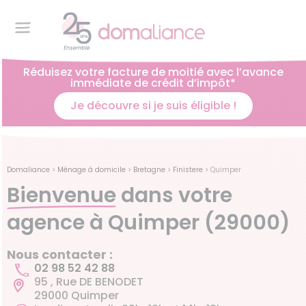
Réduisez votre facture de moitié avec l’avance
immédiate de crédit d’impôt*
Je découvre si je suis éligible !
Domaliance
>
Ménage à domicile
>
Bretagne
>
Finistere
>
Quimper
Bienvenue
dans votre
agence à Quimper (29000)
Nous contacter :
02 98 52 42 88
95 , Rue DE BENODET
29000 Quimper