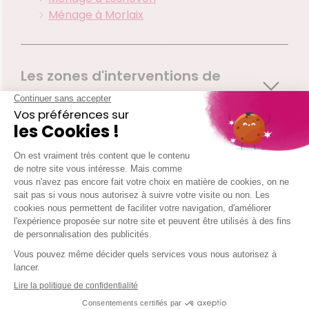
Ménage à Morlaix
Les zones d'interventions de
votre agence Quimper
Quimper
Douarnenez
Kerlaz
Le Juch
Pouldergat
Poullan Sur Mer
Treboul
Combrit
Plomeur
Pont L Abbe
St Jean Trolimon