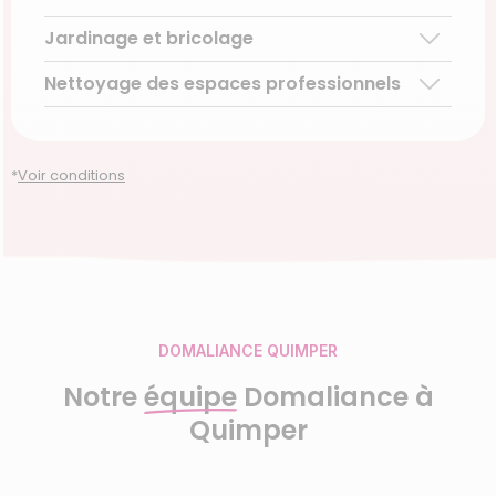
Téléassistance pour personnes âgées
Jardinage et bricolage
Garde d’enfants de plus de 3 ans
Accompagnement du handicap
Découvrir le service
Nettoyage des espaces professionnels
Entretien régulier
Découvrir le service
Découvrir le service
Entretien ponctuel
Découvrir le service
Découvrir le service
*
Voir conditions
DOMALIANCE QUIMPER
Notre
équipe
Domaliance à
Quimper