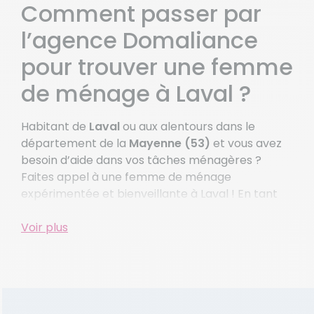
Comment passer par
Levare
l’agence Domaliance
St Aubin Fosse Louvain
pour trouver une femme
Voir plus de villes
de ménage à Laval ?
Habitant de
Laval
ou aux alentours dans le
département de la
Mayenne (53)
et vous avez
besoin d’aide dans vos tâches ménagères ?
Faites appel à une femme de ménage
expérimentée et bienveillante à Laval ! En tant
que
service à la personne
reconnu dans la
région, nous mettons à votre disposition des
Voir plus
professionnelles qualifiées pour assurer
l’entretien de votre domicile.
Contactez votre agence Domaliance Laval dès
maintenant ! Notre équipe locale, experte en