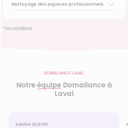
Nettoyage des espaces professionnels
Garde d’enfants de plus de 3 ans
Accompagnement du handicap
Découvrir le service
Découvrir le service
Découvrir le service
Découvrir le service
*
Voir conditions
DOMALIANCE LAVAL
Notre
équipe
Domaliance à
Laval
Adeline LELIEVRE