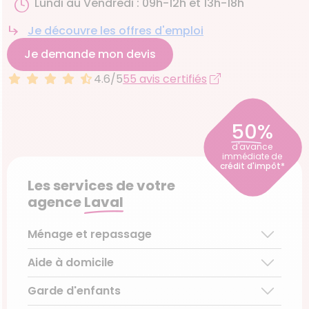
Lundi au Vendredi : 09h-12h et 13h-18h
Je découvre les offres d'emploi
Je demande mon devis
4.6/5
55 avis certifiés
50%
d'avance
immédiate de
crédit d'impôt*
Les services de votre
agence
Laval
Ménage et repassage
Aide à domicile
Ménage régulier
Ménage ponctuel
Garde d'enfants
Aide aux personnes âgées
Repassage à domicile
Téléassistance pour personnes âgées