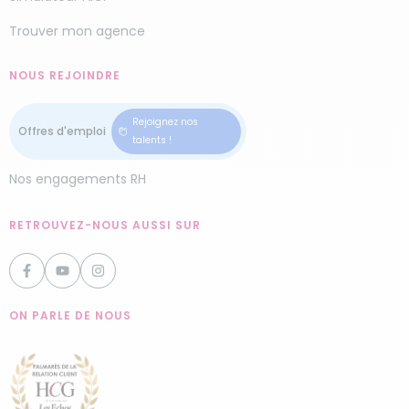
chez vous ou faites une demande de devis en
Trouver mon agence
ligne gratuitement !
Nos aide-ménagères peuvent intervenir partout
NOUS REJOINDRE
dans le département de la
Mayenne (53)
.
Rejoignez nos
Nous disposons également d’une agence au
talents !
Mans
.
Nos engagements RH
RETROUVEZ-NOUS AUSSI SUR
ON PARLE DE NOUS