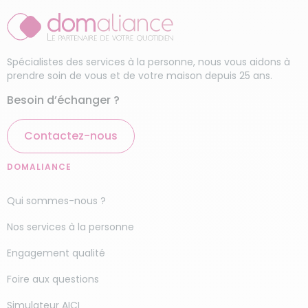
profiter d’un logement toujours propre et
Ménage haut de gamme
agréable.
Ces chiffres sont donnés à titre
indicatif
: le devis personnalisé de l’agence
Domaliance Laval permettra d’affiner le coût
Spécialistes des services à la personne, nous vous aidons à
prendre soin de vous et de votre maison depuis 25 ans.
exact selon vos besoins.
Besoin d’échanger ?
Pour sa première visite, votre femme de ménage
sera accompagnée par le responsable de
Contactez-nous
l’agence Domaliance Laval afin que tout se passe
pour le mieux.
DOMALIANCE
Vous recherchez une
Qui sommes-nous ?
femme de ménage à
Nos services à la personne
Laval et ses environs ?
Engagement qualité
Vous êtes intéressés par l’une de nos prestations
Foire aux questions
de ménage à domicile à Laval ? N’hésitez pas à
contacter votre agence Domaliance proche de
Simulateur AICI