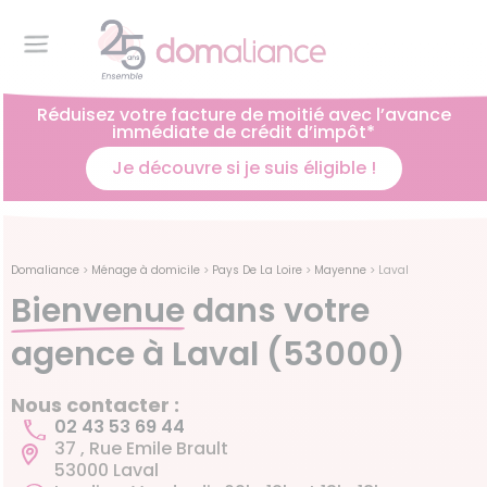
Réduisez votre facture de moitié avec l’avance
immédiate de crédit d’impôt*
Je découvre si je suis éligible !
Domaliance
>
Ménage à domicile
>
Pays De La Loire
>
Mayenne
>
Laval
Bienvenue
dans votre
agence à Laval (53000)
Nous contacter :
02 43 53 69 44
37 , Rue Emile Brault
53000 Laval