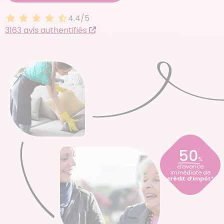
4.4/5
4.4 sur 5
3163 avis authentifiés
50
%
d’avance
immédiate de
crédit d’impôt*