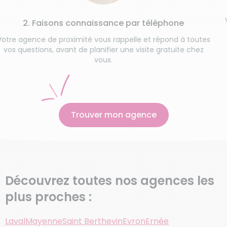
Une étape
vos habitu
Faisons connaissance par téléphone
ce de proximité vous rappelle et répond à toutes
ions, avant de planifier une visite gratuite chez
vous.
Trouver mon agence
Découvrez toutes nos agences les
plus proches :
Laval
Mayenne
Saint Berthevin
Evron
Ernée