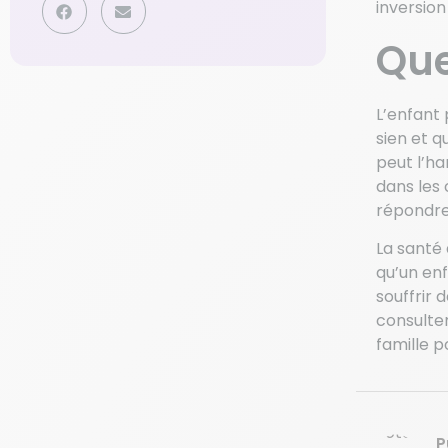
inversion
Que
L’enfant 
sien et q
peut l’ha
dans les 
répondre
La santé 
qu’un enf
souffrir 
consulter
famille p
P