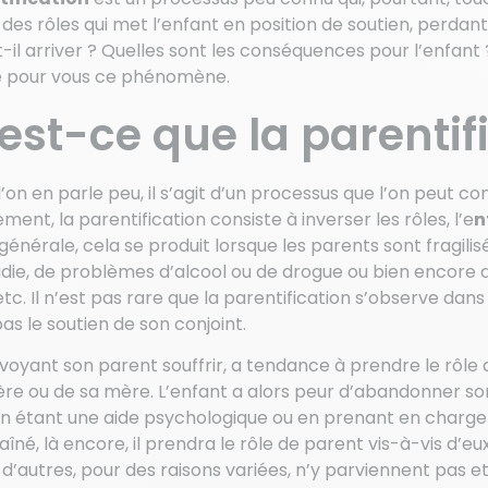
 des rôles qui met l’enfant en position de soutien, perdan
-il arriver ? Quelles sont les conséquences pour l’enfant 
 pour vous ce phénomène.
est-ce que la parentif
’on en parle peu, il s’agit d’un processus que l’on peut 
ent, la parentification consiste à inverser les rôles, l’e
n
énérale, cela se produit lorsque les parents sont fragilisés.
ie, de problèmes d’alcool ou de drogue ou bien encore d’un
 etc. Il n’est pas rare que la parentification s’observe da
as le soutien de son conjoint.
 voyant son parent souffrir, a tendance à prendre le rôle 
ère ou de sa mère. L’enfant a alors peur d’abandonner so
en étant une aide psychologique ou en prenant en charge la
 l’aîné, là encore, il prendra le rôle de parent vis-à-vis d
, d’autres, pour des raisons variées, n’y parviennent pa