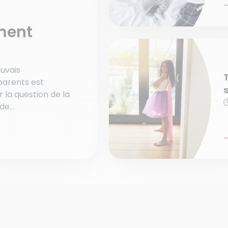
ment
auvais
parents est
la question de la
e...