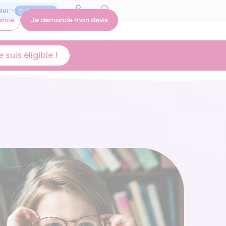
On recrute
ence
Je demande mon devis
 suis éligible !