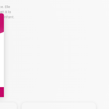
. Elle
et à la
l'enfant.