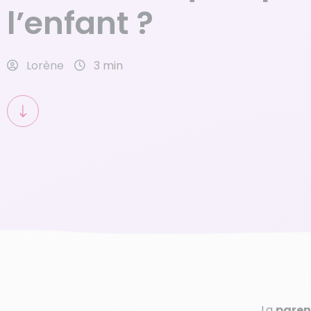
l’enfant ?
Lorène
3 min
La
paren