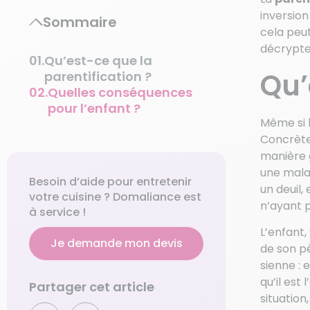
inversion
Sommaire
cela peut
décrypte
Qu’est-ce que la
Qu’
parentification ?
Quelles conséquences
pour l’enfant ?
Même si l
Concrètem
manière g
une malad
Besoin d’aide pour entretenir
un deuil,
votre cuisine ? Domaliance est
n’ayant p
à service !
L’enfant,
Je demande mon devis
de son p
sienne : 
qu’il est
Partager cet article
situation