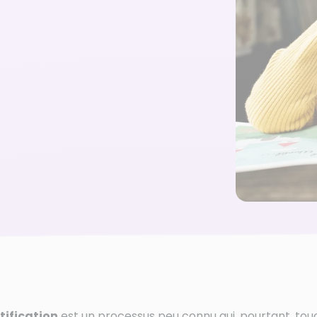
tification
est un processus peu connu qui, pourtant, tou