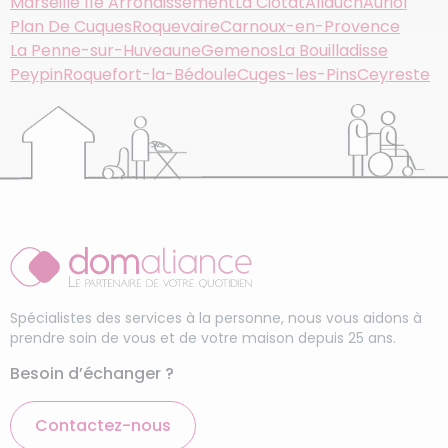
Marseille 11e Arrondissement
La Ciotat
Allauch
Auriol
Plan De Cuques
Roquevaire
Carnoux-en-Provence
La Penne-sur-Huveaune
Gemenos
La Bouilladisse
Peypin
Roquefort-la-Bédoule
Cuges-les-Pins
Ceyreste
Spécialistes des services à la personne, nous vous aidons à
prendre soin de vous et de votre maison depuis 25 ans.
Besoin d’échanger ?
Contactez-nous