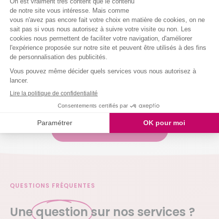
Entretenir vos sanitaires
Nettoyer vos vitres
Laver votre vaisselle
Et même arroser vos plantes !
Nous intervenons chez vous à partir de 2h
simultanées
Je demande mon devis
QUESTIONS FRÉQUENTES
Une
question
sur nos services ?