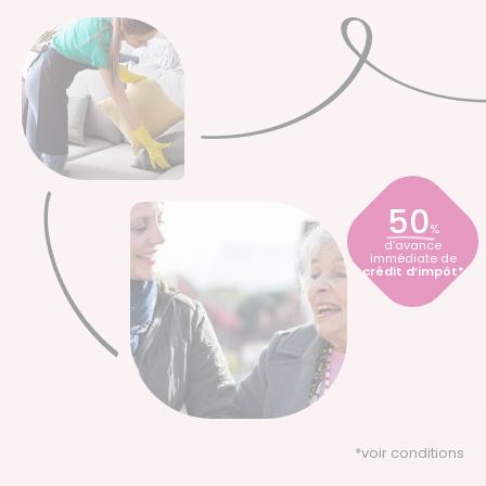
50
%
d’avance
immédiate de
crédit d’impôt*
*
voir conditions