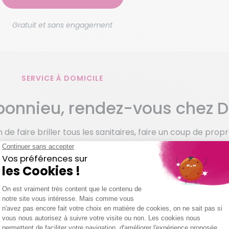
Gratuit et sans engagement
SERVICE À DOMICILE
onnieu, rendez-vous chez 
 faire briller tous les sanitaires, faire un coup de propr
rant du bureau ? Et pourtant il suffirait d’avoir recours 
nt, c’est parce que vous êtes plutôt méfiant. Prestation
 d’absence, respect d’une charte qualité… Votre agence
 à réunir les conditions propices à un climat de confiance
rrelage ? Grand ménage de printemps pour faire toutes le
 désirs ne soient pas parfaitement pris en compte ? Il n’y
ux de la prestation ou une discussion par visioconférenc