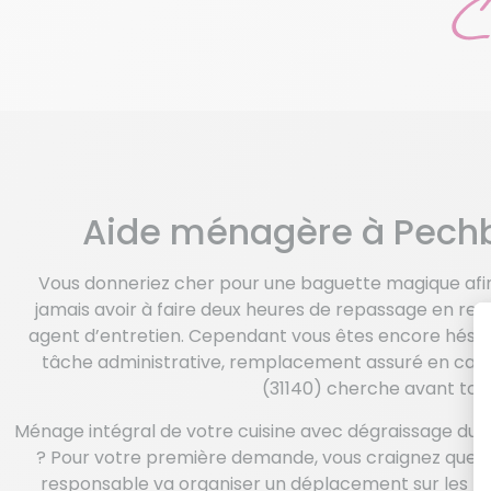
Aide ménagère à Pechb
Vous donneriez cher pour une baguette magique afin de
jamais avoir à faire deux heures de repassage en rent
agent d’entretien. Cependant vous êtes encore hésita
tâche administrative, remplacement assuré en cas
(31140) cherche avant tout
Ménage intégral de votre cuisine avec dégraissage du ca
? Pour votre première demande, vous craignez que vos
responsable va organiser un déplacement sur les lie