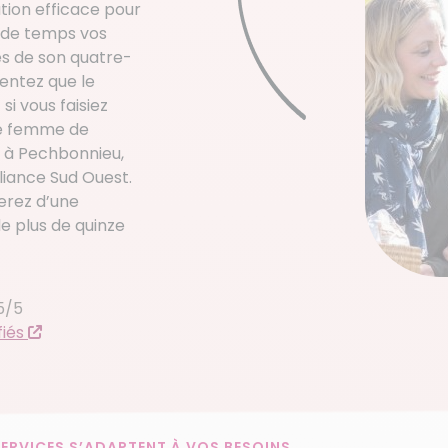
tion efficace pour
m de temps vos
es de son quatre-
sentez que le
i vous faisiez
ne femme de
e à Pechbonnieu,
iance Sud Ouest.
erez d’une
e plus de quinze
5/5
fiés
ERVICES S’ADAPTENT À VOS BESOINS