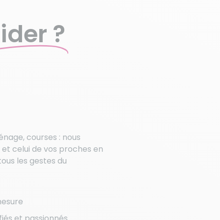
ider ?
ménage, courses : nous
 et celui de vos proches en
ous les gestes du
mesure
ifiés et passionnés