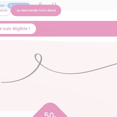
On recrute
ence
Je demande mon devis
 suis éligible !
50