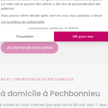
 femmes de ménage qui connaissent les techniques profes
e la communication avec le client. A votre demande, il est
ervention. La majorité des clients sont contents de po
t alors conseillé de faire un tour votre domicile.
les corvées de nettoyage et de linge !
Je demande mon devis
GE ET L’ENTRETIEN DE VOTRE DOMICILE
 à domicile à Pechbonnieu
soirée et vous n’aimez pas que votre fils soit seul ? Jeu