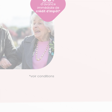
%
d’avance
immédiate de
crédit d’impôt*
*
voir conditions