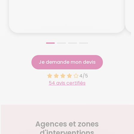
o
N
Je demande mon devis
4/5
54 avis certifiés
Agences et zones
d'interventions