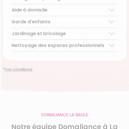
Aide à domicile
Ménage régulier
Ménage ponctuel
Garde d'enfants
Aide aux personnes âgées
Repassage à domicile
Téléassistance pour personnes âgées
Jardinage et bricolage
Garde d’enfants de plus de 3 ans
Accompagnement du handicap
Découvrir le service
Nettoyage des espaces professionnels
Entretien régulier
Découvrir le service
Découvrir le service
Entretien ponctuel
Découvrir le service
Découvrir le service
*
Voir conditions
DOMALIANCE LA BAULE
Notre
équipe
Domaliance à La