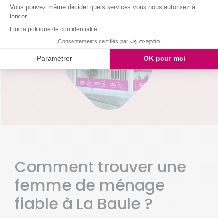
Guerande
La Baule Escoublac
La Madeleine
Le Pouliguen
Montoir De Bretagne
Pornichet
Saille
St Andre Des Eaux
St Malo De Guersac
St Marc Sur Mer
St Nazaire
Trignac
Comment trouver une
femme de ménage
fiable à La Baule ?