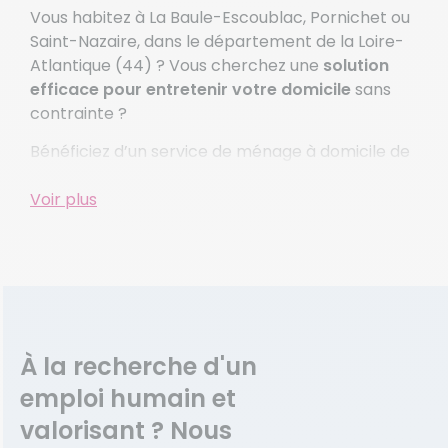
Vous habitez à La Baule-Escoublac, Pornichet ou
Saint-Nazaire, dans le département de la Loire-
Atlantique (44) ? Vous cherchez une
solution
efficace pour entretenir votre domicile
sans
contrainte ?
Bénéficiez d’un service de ménage à domicile de
qualité avec Domaliance La Baule-Escoublac.
Voir plus
Nos aide-ménagères qualifiées vous garantissent
un
intérieur impeccable
, en toute confiance et
sérénité. Que vous ayez besoin d’un ménage
régulier ou ponctuel, nos professionnels sont là
pour répondre à vos attentes.
Un service de femme
À la recherche d'un
de ménage adapté à
emploi humain et
votre quotidien
valorisant ? Nous