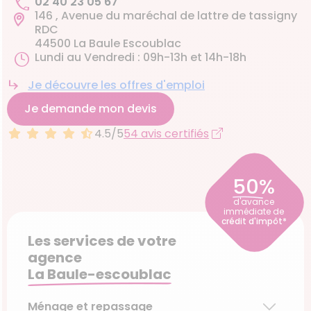
02 40 23 05 67
146 , Avenue du maréchal de lattre de tassigny
RDC
44500 La Baule Escoublac
Lundi au Vendredi : 09h-13h et 14h-18h
Je découvre les offres d'emploi
Je demande mon devis
4.5/5
54 avis certifiés
50%
d'avance
immédiate de
crédit d'impôt*
Les services de votre
agence
La Baule-escoublac
Ménage et repassage