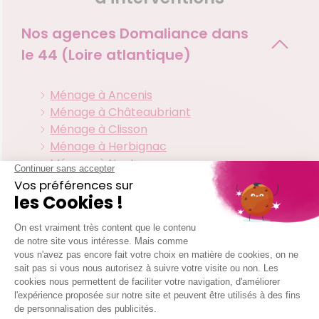
Nos agences Domaliance dans
le
44 (Loire atlantique)
Ménage à Ancenis
Ménage à Châteaubriant
Ménage à Clisson
Ménage à Herbignac
Ménage à Nantes
Les zones d'interventions de
votre agence La Baule-
escoublac
Donges