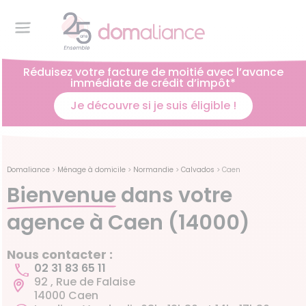
Réduisez votre facture de moitié avec l’avance
immédiate de crédit d’impôt*
Je découvre si je suis éligible !
Domaliance
>
Ménage à domicile
>
Normandie
>
Calvados
>
Caen
Bienvenue
dans votre
agence à Caen (14000)
Nous contacter :
02 31 83 65 11
92 , Rue de Falaise
14000 Caen