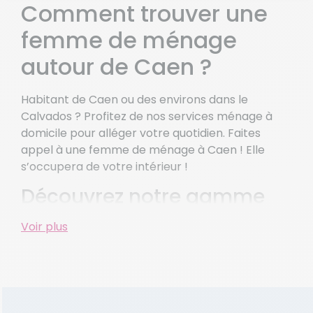
Comment trouver une
St Contest
femme de ménage
Voir plus de villes
autour de Caen ?
Habitant de Caen ou des environs dans le
Calvados ? Profitez de nos services ménage à
domicile pour alléger votre quotidien. Faites
appel à une femme de ménage à Caen ! Elle
s’occupera de votre intérieur !
Découvrez notre gamme
de services d’aide à
Voir plus
domicile pour particuliers
et pros à Caen
Le ménage et le repassage sont devenus des