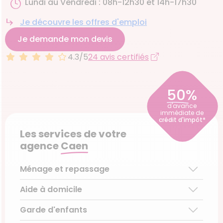
Lundi au Vendredi : 08h-12h30 et 14h-17h30
Je découvre les offres d'emploi
Je demande mon devis
4.3/5
24 avis certifiés
50%
d'avance
immédiate de
crédit d'impôt*
Les services de votre
agence
Caen
Ménage et repassage
Aide à domicile
Ménage régulier
Ménage ponctuel
Garde d'enfants
Aide aux personnes âgées
Repassage à domicile
Téléassistance pour personnes âgées