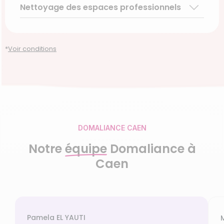
Nettoyage des espaces professionnels
Garde d’enfants de plus de 3 ans
Accompagnement du handicap
Découvrir le service
Découvrir le service
Découvrir le service
Découvrir le service
*
Voir conditions
DOMALIANCE CAEN
Notre
équipe
Domaliance à
Caen
Pamela EL YAUTI