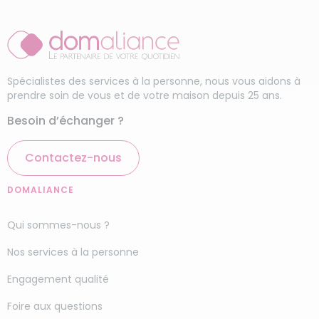
interventions
. Votre aide-ménagère bénéficie
Service de femme de
de l’accompagnement de Zacharie, la
ménage
responsable lors de sa première intervention
chez vous.
Ménage haut de gamme
Spécialistes des services à la personne, nous vous aidons à
Nos intervenants sont actifs à travers tout le
prendre soin de vous et de votre maison depuis 25 ans.
Calvados (14) pour rendre le quotidien de
nombreux ménages plus agréable. N’attendez
Besoin d’échanger ?
plus pour en bénéficier !
Contactez-nous
Nous avons aussi une autre agence à
Lisieux
en
Normandie.
DOMALIANCE
Qui sommes-nous ?
Nos services à la personne
Engagement qualité
Foire aux questions