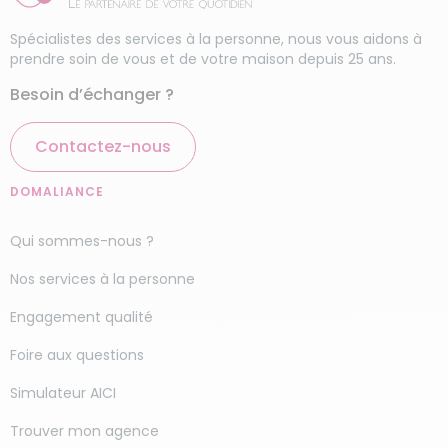
tout en favorisant l’autonomie.
Ménage haut de gamme
Quels services de garde
Spécialistes des services à la personne, nous vous aidons à
prendre soin de vous et de votre maison depuis 25 ans.
d’enfants à domicile sont
Besoin d’échanger ?
disponibles à Annonay ?
Contactez-nous
Domaliance Annonay vous propose des
solutions
adaptées pour la garde de vos enfants
. Que vous
DOMALIANCE
ayez besoin d’une
garde régulière après l’école
,
pendant les vacances scolaires, ou d’un
baby-
Qui sommes-nous ?
sitting ponctuel pour une soirée
, nos nounous
qualifiées sont disponibles pour assurer la
Nos services à la personne
sécurité et le bien-être de vos enfants. Nous
Engagement qualité
proposons également un
service de garde
partagée.
Cette alternative permet à deux
Foire aux questions
familles de bénéficier des services d’une même
Simulateur AICI
nounou à un tarif avantageux.
Trouver mon agence
Votre agence de ménage à