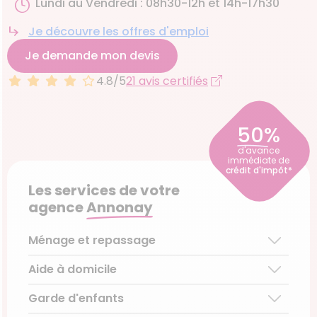
Lundi au Vendredi : 08h30-12h et 14h-17h30
Je découvre les offres d'emploi
Je demande mon devis
4.8/5
21 avis certifiés
50%
d'avance
immédiate de
crédit d'impôt*
Les services de votre
agence
Annonay
Ménage et repassage
Aide à domicile
Ménage régulier
Ménage ponctuel
Garde d'enfants
Aide aux personnes âgées
Repassage à domicile
Téléassistance pour personnes âgées