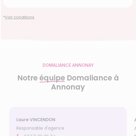
Garde d’enfants de plus de 3 ans
Accompagnement du handicap
Découvrir le service
*
Voir conditions
Découvrir le service
Découvrir le service
DOMALIANCE ANNONAY
Notre
équipe
Domaliance à
Annonay
Laure VINCENDON
Responsable d'agence