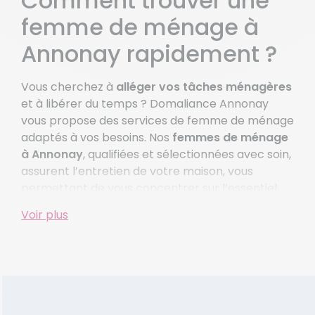
Comment trouver une
Vernosc Les Annonay
femme de ménage à
Voir plus de villes
Annonay rapidement ?
Vous cherchez à
alléger vos tâches ménagères
et à libérer du temps ? Domaliance Annonay
vous propose des services de femme de ménage
adaptés à vos besoins. Nos
femmes de ménage
à Annonay
, qualifiées et sélectionnées avec soin,
assurent l’entretien de votre maison, vous
permettant de vous concentrer sur l’essentiel.
Pourquoi faire appel à une
Voir plus
femme de ménage à
Annonay avec Domaliance
?