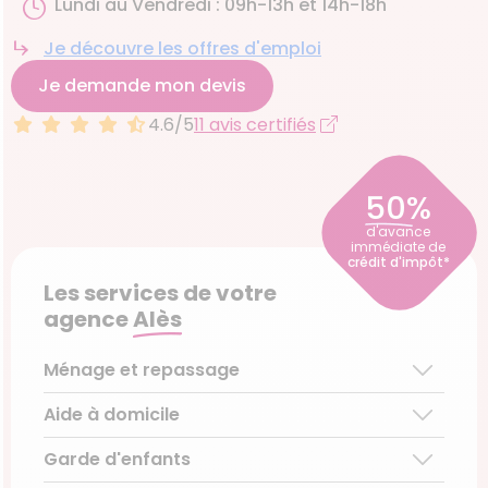
Lundi au Vendredi : 09h-13h et 14h-18h
Je découvre les offres d'emploi
Je demande mon devis
4.6/5
11 avis certifiés
50%
d'avance
immédiate de
crédit d'impôt*
Les services de votre
agence
Alès
Ménage et repassage
Aide à domicile
Ménage régulier
Ménage ponctuel
Garde d'enfants
Aide aux personnes âgées
Repassage à domicile
Téléassistance pour personnes âgées