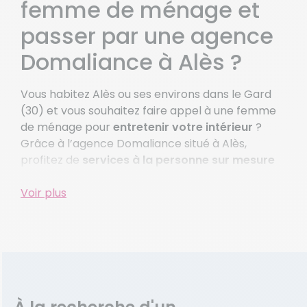
femme de ménage et
Voir plus de villes
passer par une agence
Domaliance à Alès ?
Vous habitez Alès ou ses environs dans le Gard
(30) et vous souhaitez faire appel à une femme
de ménage pour
entretenir votre intérieur
?
Grâce à l’agence Domaliance situé à Alès,
profitez de
services à la personne sur mesure
pour vous libérer du stress des corvées et
gagner du temps pour ce qui compte vraiment.
Voir plus
Simplifiez votre quotidien en déléguant vos
tâches ménagères à une femme de ménage à
Alès.
Nos prestations de