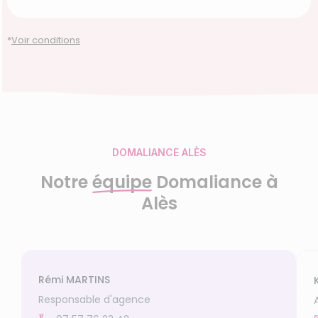
Garde d’enfants de plus de 3 ans
Accompagnement du handicap
Découvrir le service
*
Voir conditions
Découvrir le service
Découvrir le service
DOMALIANCE ALÈS
Notre
équipe
Domaliance à
Alès
Rémi MARTINS
Responsable d'agence