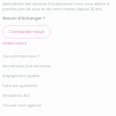
Alès ?
Spécialistes des services à la personne, nous vous aidons à
prendre soin de vous et de votre maison depuis 25 ans.
Pour bénéficier des services à la personne avec
Besoin d’échanger ?
Domaliance, la démarche est simple, il vous suffit
de :
Contactez-nous
Demandez votre devis gratuit en ligne, sans
DOMALIANCE
engagement. En cliquant sur le bouton «
demande de devis ».
Qui sommes-nous ?
Le responsable de l’agence Domaliance à
Alès vous contacte rapidement afin de
Nos services à la personne
convenir d’une rencontre physique avec
vous et l’
aide-ménagère qui sera
Engagement qualité
sélectionné avec soin
pour entretenir votre
Foire aux questions
intérieur.
Ensemble, vous déterminez vos besoins en
Simulateur AICI
termes de ménage à domicile, de fréquence,
Trouver mon agence
de techniques de nettoyage à utilise, etc.
Nous vous fournissons ensuite
un devis sur