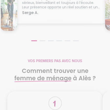
sérieux, bienveillant et toujours à l’écoute.
Leur présence apporte un réel soutien et une
grande sérénité à la famille.
Serge A.
La qualité des prestations et l’humanité dont
ils font preuve méritent d’être soulignées."
VOS PREMIERS PAS AVEC NOUS
Comment trouver une
femme de ménage
à Alès ?