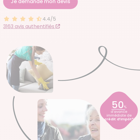
Je demande mon devis
4.4/5
4.4 sur 5
3163 avis authentifiés
50
%
d’avance
immédiate de
crédit d’impôt*