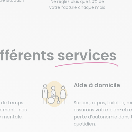
re situation
Ne réglez plus que 50% de
votre facture chaque mois
fférents
services
Aide à domicile
s de temps
Sorties, repas, toilette, 
gement : nos
assurons votre bien-être
e mentale.
perte d’autonomie dans t
quotidien.