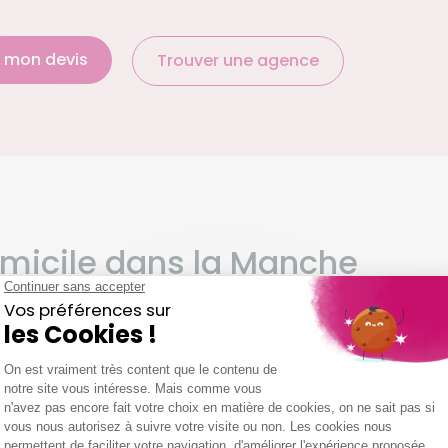
 mon devis
Trouver une agence
omicile dans la Manche
euses professions telles que les aides ménagères, les auxil
rs, le recours à une aide à domicile est souvent indispe
les coûts liés à l’aide à domicile pour les personnes âgée
es Emploi Service Universel (CESU), pour simplifier le 