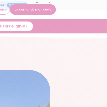
On recrute
ence
Je demande mon devis
 suis éligible !