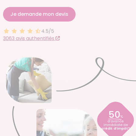
Je demande mon devis
4.5/5
4.5 sur 5
3063 avis authentifiés
50
%
d’avance
immédiate de
crédit d’impôt*