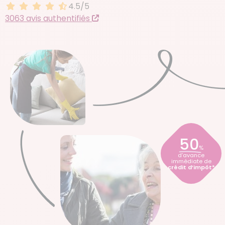
4.5/5
4.5 sur 5
3063 avis authentifiés
50
%
d’avance
immédiate de
crédit d’impôt*