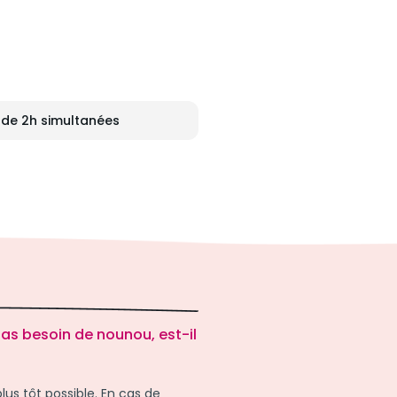
 de 2h simultanées
pas besoin de nounou, est-il
lus tôt possible. En cas de