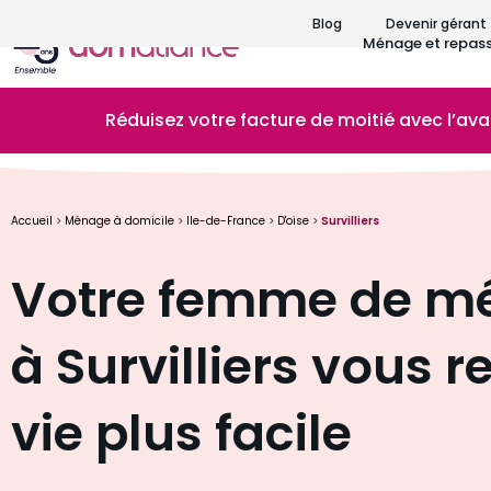
Blog
Devenir gérant
Ménage et repas
Réduisez votre facture de moitié avec l’av
Accueil
>
Ménage à domicile
>
Ile-de-France
>
D'oise
>
Survilliers
Votre femme de m
à Survilliers vous r
vie plus facile