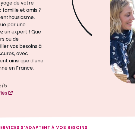
oyage de votre
 famille et amis ?
l enthousiasme,
que par une
z un expert ! Que
rs ou de
ailler vos besoins à
scures, avec
ent ainsi que d’une
onne en France.
5/5
fiés
ERVICES S’ADAPTENT À VOS BESOINS