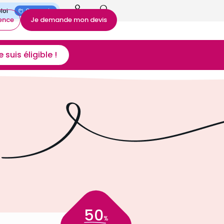
On recrute
ence
Je demande mon devis
 suis éligible !
50
%