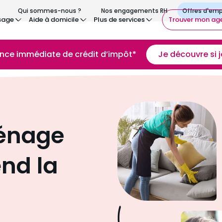
Qui sommes-nous ?
Nos engagements RH
sage
Aide à domicile
Plus de services
Trouver mon ag
ance immédiate de crédit d’impôt*
Je découvre si je
énage
end la