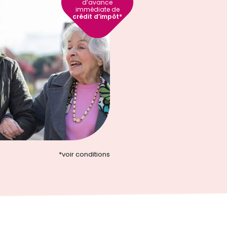
d’avance
immédiate de
crédit d’impôt*
*
voir conditions