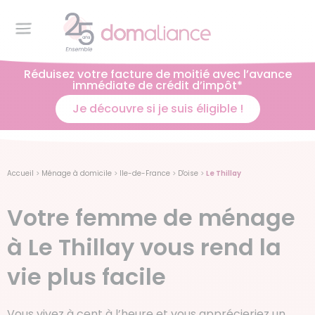
Réduisez votre facture de moitié avec l’avance
immédiate de crédit d’impôt*
Je découvre si je suis éligible !
Accueil
>
Ménage à domicile
>
Ile-de-France
>
D'oise
>
Le Thillay
Votre femme de ménage
à Le Thillay vous rend la
vie plus facile
Vous vivez à cent à l’heure et vous apprécieriez un