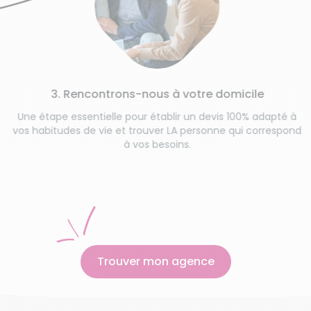
4. O
Cadre de 
. Rencontrons-nous à votre domicile
est déta
e essentielle pour établir un devis 100% adapté à
udes de vie et trouver LA personne qui correspond
à vos besoins.
Trouver mon agence