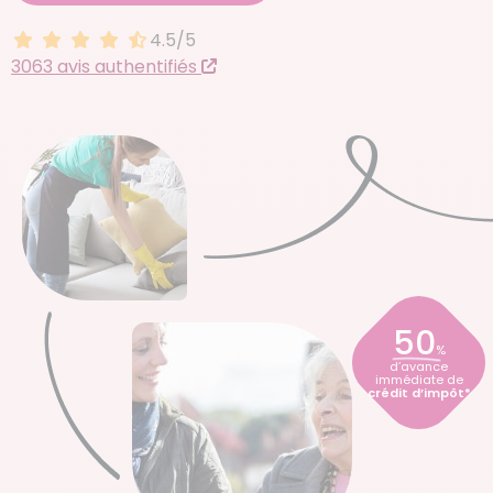
4.5/5
4.5 sur 5
3063 avis authentifiés
50
%
d’avance
immédiate de
crédit d’impôt*