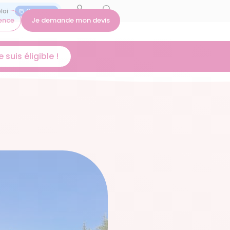
On recrute
ence
Je demande mon devis
 suis éligible !