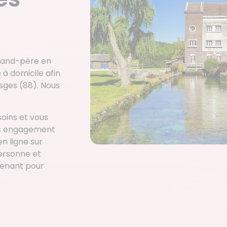
grand-père en
à domicile afin
sges (88). Nous
oins et vous
ns engagement
n ligne sur
personne et
tenant pour