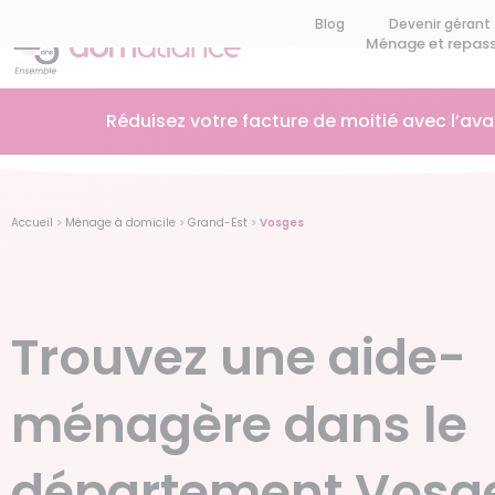
Blog
Devenir gérant
Ménage et repas
Réduisez votre facture de moitié avec l’av
Accueil
>
Ménage à domicile
>
Grand-Est
>
Vosges
Trouvez une aide-
ménagère dans le
département Vosg