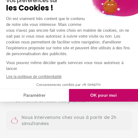
Vous pouvez compter sur nous
pour…
Dépoussiérer et ranger selon vos habitudes
Nettoyer vos sols (carrelage, parquet,
moquette, etc.)
Entretenir votre salle de bain
Entretenir vos sanitaires
Nettoyer vos vitres
Laver votre vaisselle
Et même arroser vos plantes !
Nous intervenons chez vous à partir de 2h
simultanées