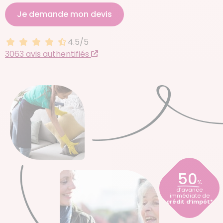
Je demande mon devis
4.5/5
4.5 sur 5
3063 avis authentifiés
50
%
d’avance
immédiate de
crédit d’impôt*