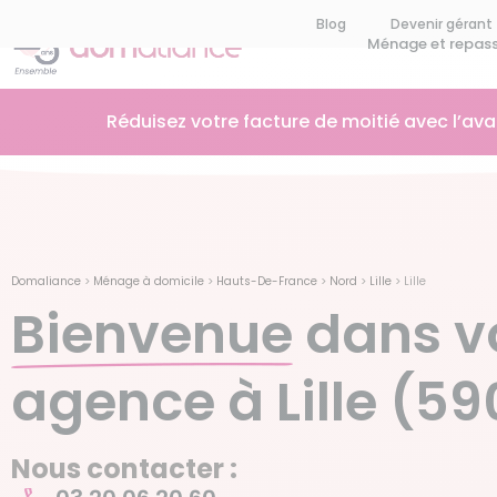
Blog
Devenir gérant
Ménage et repas
Réduisez votre facture de moitié avec l’av
Domaliance
>
Ménage à domicile
>
Hauts-De-France
>
Nord
>
Lille
>
Lille
Bienvenue
dans v
agence à Lille (5
Nous contacter :