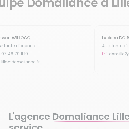
uipe
Domaliance à Lill
ysson WILLOCQ
Luciana DO 
sistante d'agence
Assistante d
07 48 79 11 10
domlille2
lille@domaliance.fr
L'agence
Domaliance Lill
service