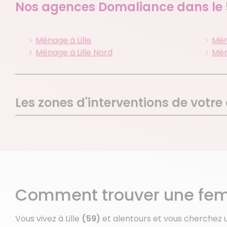
Nos agences Domaliance dans le
Ménage à Lille
Mén
Ménage à Lille Nord
Mén
Les zones d'interventions de votre 
Lille
La Ma
Houplines
Loos
Lambersart
Noyell
Wattignies
Fache
Capinghem
Lomm
Comment trouver une fem
Templemars
Vendev
Erquinghem Lys
Rumeg
Vous vivez à Lille
(59)
et alentours et vous cherchez
Bersee
Frelin