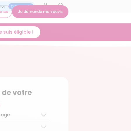
On recrute
ence
Je demande mon devis
 suis éligible !
 de votre
e
sage