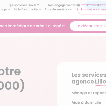
Qui sommes-nous ?
Nos engagements RH
sage
Aide à domicile
Plus de services
Trouver mon ag
ance immédiate de crédit d’impôt*
Je découvre si je
otre
Les services
agence
Lill
9000)
Ménage et repas
Aide à domicile
Ménage régulier