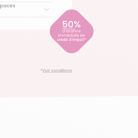
l
spaces
nnes âgées
micile
pour personnes
50%
ce
ce
t du handicap
d'avance
immédiate de
crédit d'impôt*
ce
*
Voir conditions