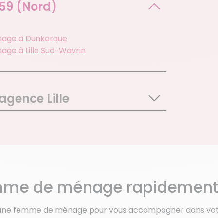
59 (Nord)
age à Dunkerque
age à Lille Sud-Wavrin
agence Lille
deleine
es Les Seclin
s Thumesnil
e
me de ménage rapidement à 
ille
ies
 une femme de ménage pour vous accompagner dans votr
ghien