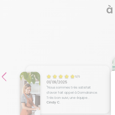
5/5
01/09/2025
"Nous sommes très satisfait
d’avoir fait appel à Domaliance.
Très bon suivi, une équipe
Cindy C.
professionnelle a l’écoute des
besoins et très réactive.
Nous recommandons les yeux