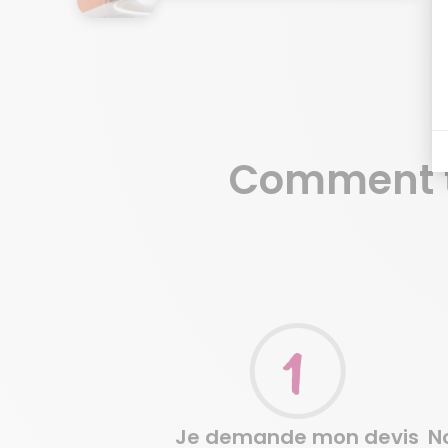
fermés."
Comment t
Je demande mon devis
Je demande mon devis
N