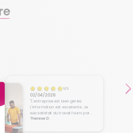
re
5/5
02/04/2026
"L'entreprise est bien gérée.
L'information est excellente. Je
suis satisfait du travail fourni par
Therese D.
l'employée."