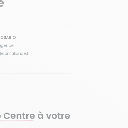
e
ROSARIO
'agence
@domaliance.fr
e Centre
à votre