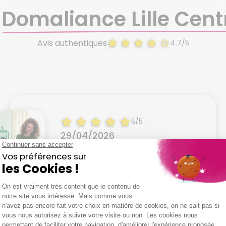
à
Domaliance Lille Cent
Avis authentiques
4.7/5
5/5
29/04/2026
"Très satisfaite"
Micheline B.