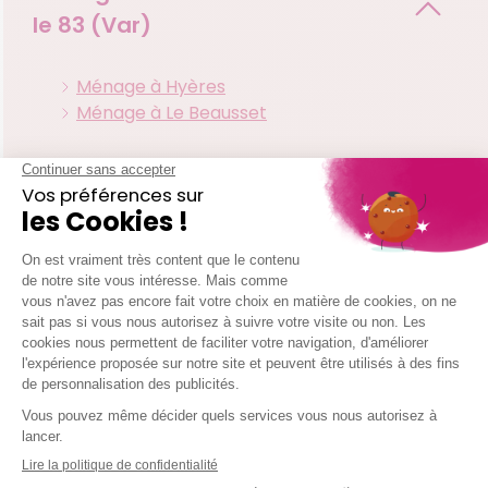
le
83 (Var)
Ménage à Hyères
Ménage à Le Beausset
Les zones d'interventions de
votre agence La Seyne-sur-mer
Toulon
La Garde
Six Fours Les Plages
La Valette Du Var
Ollioules
Le Revest Les Eaux
St Mandrier Sur Mer
La Seyne Sur Mer