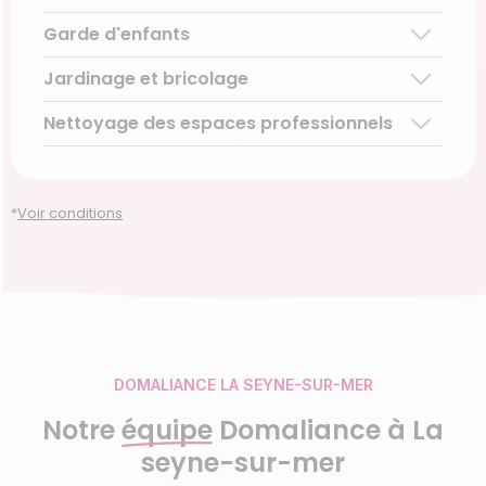
Ménage ponctuel
Garde d'enfants
Aide aux personnes âgées
Repassage à domicile
Téléassistance pour personnes âgées
Jardinage et bricolage
Garde d’enfants de plus de 3 ans
Accompagnement du handicap
Découvrir le service
Nettoyage des espaces professionnels
Entretien régulier
Découvrir le service
Découvrir le service
Entretien ponctuel
Découvrir le service
Découvrir le service
*
Voir conditions
DOMALIANCE LA SEYNE-SUR-MER
Notre
équipe
Domaliance à La
seyne-sur-mer