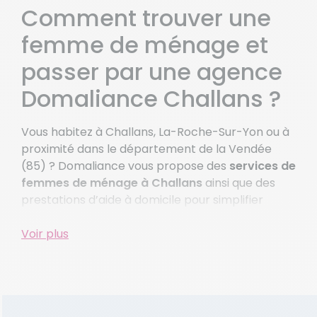
St Mars De Coutais
Comment trouver une
Ste Pazanne
femme de ménage et
Voir plus de villes
passer par une agence
Domaliance Challans ?
Vous habitez à Challans, La-Roche-Sur-Yon ou à
proximité dans le département de la Vendée
(85) ? Domaliance vous propose des
services de
femmes de ménage à Challans
ainsi que des
prestations d’aide à domicile pour simplifier
votre quotidien !
Voir plus
Grâce aux différents services, vous pouvez
profiter pleinement de vos amis, de votre famille
ou de vos activités sans penser au ménage.
Gagnez du temps en déléguant le ménage à
domicile
de votre maison ou appartement à