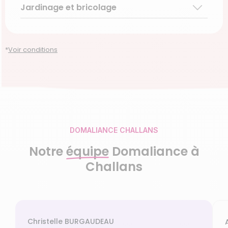
Jardinage et bricolage
Garde d’enfants de plus de 3 ans
Accompagnement du handicap
Découvrir le service
Entretien régulier
Découvrir le service
Découvrir le service
Entretien ponctuel
*
Voir conditions
Découvrir le service
DOMALIANCE CHALLANS
Notre
équipe
Domaliance à
Challans
Christelle BURGAUDEAU