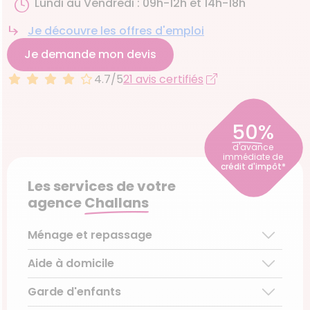
Lundi au Vendredi : 09h-12h et 14h-18h
Je découvre les offres d'emploi
Je demande mon devis
4.7/5
21 avis certifiés
50%
d'avance
immédiate de
crédit d'impôt*
Les services de votre
agence
Challans
Ménage et repassage
Aide à domicile
Ménage régulier
Ménage ponctuel
Garde d'enfants
Aide aux personnes âgées
Repassage à domicile
Téléassistance pour personnes âgées