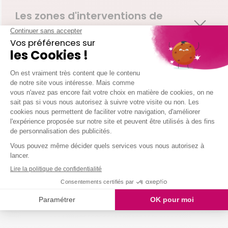
Les zones d'interventions de
votre agence Challans
La Marne
Machecoul
Machecoul St Meme
Paulx
St Etienne De Mer Morte
St Meme Le Tenu
St Lumine De Coutais
St Philbert De Grand Lieu
Bourgneuf En Retz
Fresnay En Retz
St Cyr En Retz
Lege
Touvois
St Hilaire De Chaleons