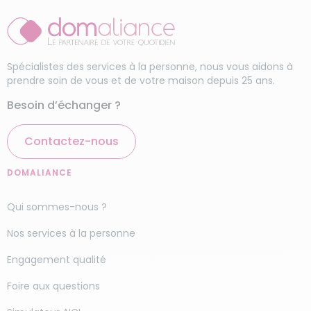
à Challans ?
Ménage haut de gamme
En faisant appel à une femme de ménage
employé par l’agence Domaliance Challans (85),
Spécialistes des services à la personne, nous vous aidons à
vous pouvez bénéficier de nombreux avantages
prendre soin de vous et de votre maison depuis 25 ans.
financiers, comme un
crédit d’impôt de 50 %
sur
Besoin d’échanger ?
toutes les prestations de ménage à domicile. Si
vous êtes éligible au dispositif Avance Immédiate
Contactez-nous
de Crédit d’Impôt, vos dépenses sont
instantanément réduites de moitié.
DOMALIANCE
Avec Domaliance, simplifiez vos démarches :
nous prenons en charge toutes les formalités
Qui sommes-nous ?
administratives liées à l’emploi de nos aide-
Nos services à la personne
ménagères
Quel est le prix mensuel
Engagement qualité
(avec 2h par semaine)
Foire aux questions