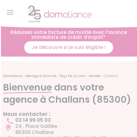
Réduisez votre facture de moitié avec l’avance
immédiate de crédit d’impôt*
Je découvre si je suis éligible !
Domaliance
>
Ménage à domicile
>
Pays De La Loire
>
Vendee
>
Challans
Bienvenue
dans votre
agence à Challans (85300)
Nous contacter :
02 14 99 05 03
24 , Place Galilée
85300 Challans